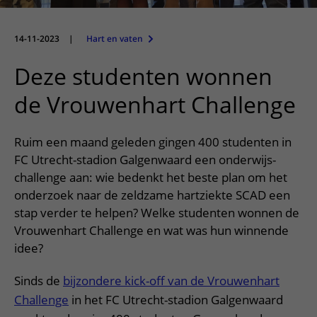
Meer UMC Utrecht
Onderzoeken en diagnostiek
Bloedprikken
Faciliteiten en voorzieningen
Route naar het ziekenhuis
Teleconsult aanvragen
Het Wilhelmina Kinderziekenhuis
Over UMC Utrecht
Wachttijden
Bezoekregels
14-11-2023
|
Hart en vaten
Parkeren
Diagnostiek aanvragen
Research
Bezoektijden
Kwaliteit en veiligheid
Wegwijs in het ziekenhuis
Deze studenten wonnen
Zorgverlenersportaal
Onderwijs
Wijzigen patiëntgegevens
Contact met polikliniek
de Vrouwenhart Challenge
Mijn UMC Utrecht patiëntportaal
Werken bij het UMC Utrecht
Contact met verpleegafdeling
Ruim een maand geleden gingen 400 studenten in
Het Wilhelmina Kinderziekenhuis
FC Utrecht-stadion Galgenwaard een onderwijs-
challenge aan: wie bedenkt het beste plan om het
onderzoek naar de zeldzame hartziekte SCAD een
stap verder te helpen? Welke studenten wonnen de
Vrouwenhart Challenge en wat was hun winnende
idee?
Sinds de
bijzondere kick-off van de Vrouwenhart
Challenge
in het FC Utrecht-stadion Galgenwaard