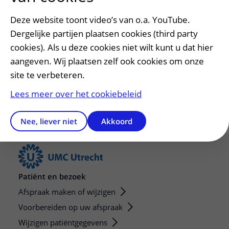
zonder risicofactoren voor hart- en vaatziekten
Deze website toont video’s van o.a. YouTube.
en kan leiden tot een levensbedreigend
Dergelijke partijen plaatsen cookies (third party
hartinfarct.
cookies). Als u deze cookies niet wilt kunt u dat hier
aangeven. Wij plaatsen zelf ook cookies om onze
site te verbeteren.
Vragen, opmerkingen of tips voor de redactie?
Lees meer over het cookiebeleid
Nee, liever niet
Akkoord
Patiënt en bezoek
Afspraak maken of wijzigen
Voorbereiden op uw afspraak
Wijzigen patiëntgegevens