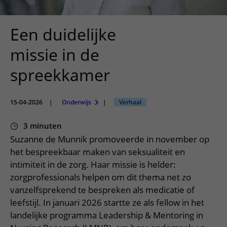
Meer UMC Utrecht
Onderzoeken en diagnostiek
Bloedprikken
Faciliteiten en voorzieningen
Route naar het ziekenhuis
Teleconsult aanvragen
Het Wilhelmina Kinderziekenhuis
Over UMC Utrecht
Wachttijden
Bezoekregels
Een duidelijke
Parkeren
Diagnostiek aanvragen
Research
Bezoektijden
Kwaliteit en veiligheid
Wegwijs in het ziekenhuis
missie in de
Zorgverlenersportaal
Onderwijs
Wijzigen patiëntgegevens
Contact met polikliniek
spreekkamer
Mijn UMC Utrecht patiëntportaal
Werken bij het UMC Utrecht
Contact met verpleegafdeling
Het Wilhelmina Kinderziekenhuis
15-04-2026
|
Onderwijs
|
Verhaal
3 minuten
Suzanne de Munnik promoveerde in november op
het bespreekbaar maken van seksualiteit en
intimiteit in de zorg. Haar missie is helder:
zorgprofessionals helpen om dit thema net zo
vanzelfsprekend te bespreken als medicatie of
leefstijl. In januari 2026 startte ze als fellow in het
landelijke programma Leadership & Mentoring in