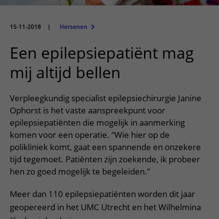
Meer UMC Utrecht
Onderzoeken en diagnostiek
Bloedprikken
Faciliteiten en voorzieningen
Route naar het ziekenhuis
Teleconsult aanvragen
Het Wilhelmina Kinderziekenhuis
Over UMC Utrecht
Wachttijden
Bezoekregels
15-11-2018
|
Hersenen
Parkeren
Diagnostiek aanvragen
Research
Bezoektijden
Kwaliteit en veiligheid
Wegwijs in het ziekenhuis
Een epilepsiepatiënt mag
Zorgverlenersportaal
Onderwijs
Wijzigen patiëntgegevens
Contact met polikliniek
mij altijd bellen
Mijn UMC Utrecht patiëntportaal
Werken bij het UMC Utrecht
Contact met verpleegafdeling
Verpleegkundig specialist epilepsiechirurgie Janine
Het Wilhelmina Kinderziekenhuis
Ophorst is het vaste aanspreekpunt voor
epilepsiepatiënten die mogelijk in aanmerking
komen voor een operatie. “Wie hier op de
polikliniek komt, gaat een spannende en onzekere
tijd tegemoet. Patiënten zijn zoekende, ik probeer
hen zo goed mogelijk te begeleiden.”
Meer dan 110 epilepsiepatiënten worden dit jaar
geopereerd in het UMC Utrecht en het Wilhelmina