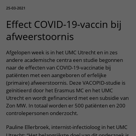
Meer UMC Utrecht
Onderzoeken en diagnostiek
Bloedprikken
Faciliteiten en voorzieningen
Route naar het ziekenhuis
Teleconsult aanvragen
25-03-2021
Het Wilhelmina Kinderziekenhuis
Over UMC Utrecht
Wachttijden
Bezoekregels
Parkeren
Diagnostiek aanvragen
Effect COVID-19-vaccin bij
Research
Bezoektijden
Kwaliteit en veiligheid
Wegwijs in het ziekenhuis
Zorgverlenersportaal
afweerstoornis
Onderwijs
Wijzigen patiëntgegevens
Contact met polikliniek
Mijn UMC Utrecht patiëntportaal
Werken bij het UMC Utrecht
Contact met verpleegafdeling
Afgelopen week is in het UMC Utrecht en in zes
andere academische centra een studie begonnen
Het Wilhelmina Kinderziekenhuis
naar de effecten van COVID-19-vaccinatie bij
patiënten met een aangeboren of erfelijke
(primaire) afweerstoornis. Deze VACOPID-studie is
geïnitieerd door het Erasmus MC en het UMC
Utrecht en wordt gefinancierd met een subsidie van
Zon MW. In totaal worden er 500 patiënten en 200
controlepersonen onderzocht.
Pauline Ellerbroek, internist-infectioloog in het UMC
Utrecht: “Het belangrijkste doel van dit onderzoek is