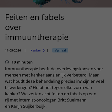
Meer UMC Utrecht
Onderzoeken en diagnostiek
Bloedprikken
Faciliteiten en voorzieningen
Route naar het ziekenhuis
Teleconsult aanvragen
Het Wilhelmina Kinderziekenhuis
Over UMC Utrecht
Wachttijden
Bezoekregels
Feiten en fabels
Parkeren
Diagnostiek aanvragen
Research
Bezoektijden
Kwaliteit en veiligheid
Wegwijs in het ziekenhuis
over
Zorgverlenersportaal
Onderwijs
Wijzigen patiëntgegevens
Contact met polikliniek
immuuntherapie
Mijn UMC Utrecht patiëntportaal
Werken bij het UMC Utrecht
Contact met verpleegafdeling
Het Wilhelmina Kinderziekenhuis
11-05-2026
|
Kanker
|
Verhaal
10 minuten
Immuuntherapie heeft de overlevingskansen voor
mensen met kanker aanzienlijk verbeterd. Maar
wat houdt deze behandeling precies in? Zijn er veel
bijwerkingen? Helpt het tegen elke vorm van
kanker? We zetten acht feiten en fabels op een
rij met internist-oncologen Britt Suelmann
en Karijn Suijkerbuijk.