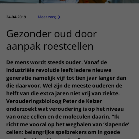
Meer UMC Utrecht
Onderzoeken en diagnostiek
Bloedprikken
Faciliteiten en voorzieningen
Route naar het ziekenhuis
Teleconsult aanvragen
Het Wilhelmina Kinderziekenhuis
Over UMC Utrecht
Wachttijden
Bezoekregels
24-04-2019
|
Meer zorg
Parkeren
Diagnostiek aanvragen
Research
Bezoektijden
Kwaliteit en veiligheid
Wegwijs in het ziekenhuis
Gezonder oud door
Zorgverlenersportaal
Onderwijs
Wijzigen patiëntgegevens
Contact met polikliniek
aanpak roestcellen
Mijn UMC Utrecht patiëntportaal
Werken bij het UMC Utrecht
Contact met verpleegafdeling
De mens wordt steeds ouder. Vanaf de
Het Wilhelmina Kinderziekenhuis
industriële revolutie leeft iedere nieuwe
generatie namelijk vijf tot tien jaar langer dan
die daarvoor. Wel zijn de meeste ouderen de
helft van die extra jaren niet vrij van ziekte.
Verouderingsbioloog Peter de Keizer
onderzoekt wat veroudering is op het niveau
van onze cellen en de moleculen daarin. “Ik
richt me vooral op het weghalen van ‘slapende’
cellen: belangrijke spelbrekers om in goede