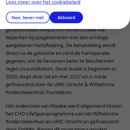
Lees meer over het cookiebeleid
Wetenschappers in de academische ziekenhuizen in
Utrecht, Rotterdam, Nijmegen en Groningen
Nee, liever niet
Akkoord
onderzoeken in de CRUCIAL trial samen of
geneesmiddel Allopurinol hersenschade kan
beperken bij pasgeborenen met een ernstige
aangeboren hartafwijking. De behandeling wordt
direct na de geboorte en rond de hartoperatie
gegeven, om de hersenen beter te beschermen
tegen zuurstoftekort. Deze studie is begonnen in
2020, loopt door tot en met 2027 en is mede
gefinancierd door de UMC Utrecht & Wilhelmina
Kinderziekenhuis Foundation.
Het onderzoek van Maaike werd uitgevoerd binnen
het CHD LifeSpan-programma van het Wilhelmina
Kinderziekenhuis en UMC Utrecht en gefinancierd
door ZonMw. Binnen dit programma worden