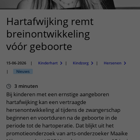
Meer UMC Utrecht
Onderzoeken en diagnostiek
Bloedprikken
Faciliteiten en voorzieningen
Route naar het ziekenhuis
Teleconsult aanvragen
Het Wilhelmina Kinderziekenhuis
Over UMC Utrecht
Wachttijden
Bezoekregels
Hartafwijking remt
Parkeren
Diagnostiek aanvragen
Research
Bezoektijden
Kwaliteit en veiligheid
Wegwijs in het ziekenhuis
breinontwikkeling
Zorgverlenersportaal
Onderwijs
Wijzigen patiëntgegevens
Contact met polikliniek
vóór geboorte
Mijn UMC Utrecht patiëntportaal
Werken bij het UMC Utrecht
Contact met verpleegafdeling
Het Wilhelmina Kinderziekenhuis
15-06-2026
|
Kinderhart
|
Kindzorg
|
Hersenen
|
Nieuws
3 minuten
Bij kinderen met een ernstige aangeboren
hartafwijking kan een vertraagde
hersenontwikkeling al tijdens de zwangerschap
beginnen en voortduren na de geboorte in de
periode tot de hartoperatie. Dat blijkt uit het
promotieonderzoek van arts-onderzoeker Maaike