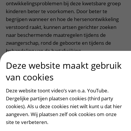
ontwikkelingsproblemen bij deze kwetsbare groep
kinderen beter te voorkomen. Door beter te
begrijpen wanneer en hoe de hersenontwikkeling
verstoord raakt, kunnen artsen gerichter zoeken
naar beschermende maatregelen tijdens de
zwangerschap, rond de geboorte en tijdens de
behandeling van de hartafwijking.
Deze website maakt gebruik
Het proefschrift laat zien dat hersenontwikkeling bij
kinderen met ernstige aangeboren hartafwijkingen
van cookies
niet op één moment wordt beïnvloed, maar
gedurende een langere periode. Daarom is volgens
Deze website toont video’s van o.a. YouTube.
de onderzoekers aandacht nodig voor het hele
Dergelijke partijen plaatsen cookies (third party
traject: van zwangerschap tot en met de periode na
cookies). Als u deze cookies niet wilt kunt u dat hier
de operatie.
aangeven. Wij plaatsen zelf ook cookies om onze
site te verbeteren.
Meer over het onderzoek