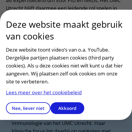
als expertisecentrum voor PID en IMIDs. Het UMC
Utrecht blijft daarmee een leidende rol spelen in
zowel de zorg voor deze patiënten als in de
Deze website maakt gebruik
wetenschappelijke ontwikkelingen op dit gebied.
Met haar benoeming wordt niet alleen de klinische
van cookies
zorg verder verbeterd, maar wordt ook het
onderzoek naar nieuwe therapieën en diagnostische
Deze website toont video’s van o.a. YouTube.
methoden naar een hoger niveau getild.
Dergelijke partijen plaatsen cookies (third party
cookies). Als u deze cookies niet wilt kunt u dat hier
aangeven. Wij plaatsen zelf ook cookies om onze
Korte biografie
site te verbeteren.
Helen L. Leavis is per 1 mei 2025 aangesteld
Lees meer over het cookiebeleid
als hoogleraar Klinische Immunologie en werkt
sinds 2013 als internist-klinisch immunoloog bij
Nee, liever niet
Akkoord
de afdeling Reumatologie & Klinische
Immunologie van het UMC Utrecht. Haar
klinische focus ligt daarbij op patiënten met