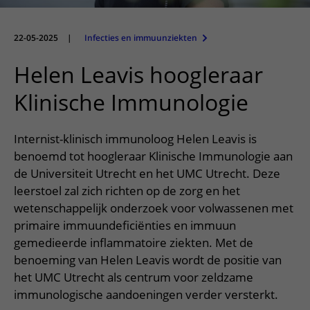
Meer UMC Utrecht
Onderzoeken en diagnostiek
Bloedprikken
Faciliteiten en voorzieningen
Route naar het ziekenhuis
Teleconsult aanvragen
Het Wilhelmina Kinderziekenhuis
Over UMC Utrecht
Wachttijden
Bezoekregels
22-05-2025
|
Infecties en immuunziekten
Parkeren
Diagnostiek aanvragen
Research
Bezoektijden
Kwaliteit en veiligheid
Wegwijs in het ziekenhuis
Helen Leavis hoogleraar
Zorgverlenersportaal
Onderwijs
Wijzigen patiëntgegevens
Contact met polikliniek
Klinische Immunologie
Mijn UMC Utrecht patiëntportaal
Werken bij het UMC Utrecht
Contact met verpleegafdeling
Internist-klinisch immunoloog Helen Leavis is
Het Wilhelmina Kinderziekenhuis
benoemd tot hoogleraar Klinische Immunologie aan
de Universiteit Utrecht en het UMC Utrecht. Deze
leerstoel zal zich richten op de zorg en het
wetenschappelijk onderzoek voor volwassenen met
primaire immuundeficiënties en immuun
gemedieerde inflammatoire ziekten. Met de
benoeming van Helen Leavis wordt de positie van
het UMC Utrecht als centrum voor zeldzame
immunologische aandoeningen verder versterkt.