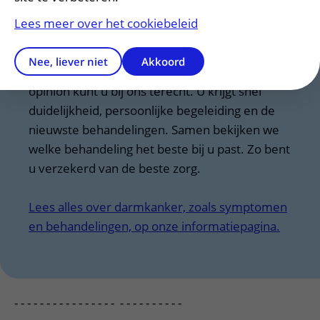
Heeft u darmkanker of is er een verdenking?
Lees meer over het cookiebeleid
Bij UMC Utrecht staat een gespecialiseerd
team voor u klaar. Ook bij complexe
Nee, liever niet
Akkoord
darmkanker, uitzaaiingen of een second
opinion kunt u bij ons terecht. U krijgt snel
duidelijkheid, persoonlijke begeleiding en de
nieuwste behandelingen. Samen bekijken we
welke behandeling het beste bij u past. Zo bent
u verzekerd van de beste zorg.
Lees alles over darmkanker, zoals symptomen
en behandelingen, op onze informatiepagina.
- - - - - - - - - - - - - - - - - - - - - - - - - -