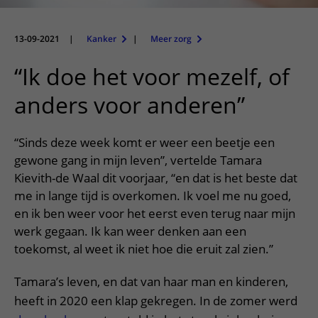
Meer UMC Utrecht
Onderzoeken en diagnostiek
Bloedprikken
Faciliteiten en voorzieningen
Route naar het ziekenhuis
Teleconsult aanvragen
Het Wilhelmina Kinderziekenhuis
Over UMC Utrecht
Wachttijden
Bezoekregels
13-09-2021
|
Kanker
|
Meer zorg
Parkeren
Diagnostiek aanvragen
Research
Bezoektijden
Kwaliteit en veiligheid
Wegwijs in het ziekenhuis
“Ik doe het voor mezelf, of
Zorgverlenersportaal
Onderwijs
Wijzigen patiëntgegevens
Contact met polikliniek
anders voor anderen”
Mijn UMC Utrecht patiëntportaal
Werken bij het UMC Utrecht
Contact met verpleegafdeling
“Sinds deze week komt er weer een beetje een
Het Wilhelmina Kinderziekenhuis
gewone gang in mijn leven”, vertelde Tamara
Kievith-de Waal dit voorjaar, “en dat is het beste dat
me in lange tijd is overkomen. Ik voel me nu goed,
en ik ben weer voor het eerst even terug naar mijn
werk gegaan. Ik kan weer denken aan een
toekomst, al weet ik niet hoe die eruit zal zien.”
Tamara’s leven, en dat van haar man en kinderen,
heeft in 2020 een klap gekregen. In de zomer werd