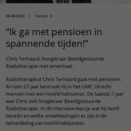
Meer UMC Utrecht
Onderzoeken en diagnostiek
Bloedprikken
Faciliteiten en voorzieningen
Route naar het ziekenhuis
Teleconsult aanvragen
Het Wilhelmina Kinderziekenhuis
Over UMC Utrecht
Wachttijden
Bezoekregels
20-06-2022
|
Kanker
Parkeren
Diagnostiek aanvragen
Research
Bezoektijden
Kwaliteit en veiligheid
Wegwijs in het ziekenhuis
“Ik ga met pensioen in
Zorgverlenersportaal
Onderwijs
Wijzigen patiëntgegevens
Contact met polikliniek
spannende tijden!”
Mijn UMC Utrecht patiëntportaal
Werken bij het UMC Utrecht
Contact met verpleegafdeling
Chris Terhaard, hoogleraar Beeldgestuurde
Het Wilhelmina Kinderziekenhuis
Radiotherapie met emeritaat -
Radiotherapeut Chris Terhaard gaat met pensioen.
Al ruim 27 jaar bestraalt hij in het UMC Utrecht
mensen met een hoofd-halstumor. De laatste 7 jaar
was Chris ook hoogleraar Beeldgestuurde
Radiotherapie. In dit interview lees je wat hij heeft
bereikt en welke ontwikkelingen er zijn in de
behandeling van hoofd-halskanker.