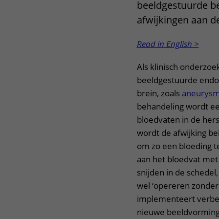
beeldgestuurde b
afwijkingen aan de
Read in English >
Als klinisch onderzoe
beeldgestuurde endov
brein, zoals
aneurysm
behandeling
wordt ee
bloedvaten in de he
wordt de afwijking be
om zo een bloeding t
aan het bloedvat met 
snijden in de schedel
wel ‘opereren zonder
implementeert verbet
nieuwe beeldvormings