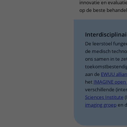
innovatie en evaluati
op de beste behandel
Interdisciplin
De leerstoel funge
de medisch technolo
ons samen in te ze
toekomstbestendigh
aan de
EWUU allian
het
IMAGINE open i
verschillende (inte
Sciences Institute
(
imaging groep
en d