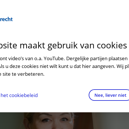
Over U
site maakt gebruik van cookies
n het ziekenhuis
Contact en route
Verwijzers
n
p bezoek in het UMC Utrecht
Mijn UMC Utrecht
Spoed
Patiënt verwijzen
nt video’s van o.a. YouTube. Dergelijke partijen plaatsen 
patiëntportaal
Als u deze cookies niet wilt kunt u dat hier aangeven. Wij p
potheek
Contactgegevens
Teleconsult aanvragen
 site te verbeteren.
inkels en restaurants
Route naar het ziekenhuis
Diagnostiek aanvragen
raak
ciliteiten en voorzieningen
Parkeren
Zorgverlenersportaal
het cookiebeleid
Nee, liever niet
ezoekregels
Wegwijs in het ziekenhuis
aliteit en veiligheid
Contact met polikliniek