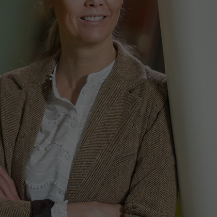
Contact met verpleegafdeling
Het Wilhelmina
Kinderziekenhuis