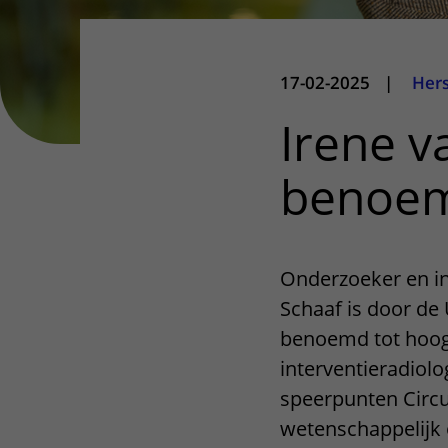
17-02-2025
|
Her
Irene v
benoem
Onderzoeker en in
Schaaf is door de 
benoemd tot hoogl
interventieradiolog
speerpunten Circul
wetenschappelijk 