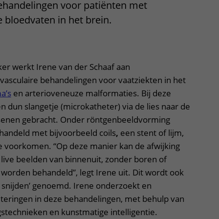
ehandelingen voor patiënten met
 bloedvaten in het brein.
ker werkt Irene van der Schaaf aan
asculaire behandelingen voor vaatziekten in het
a’s
en arterioveneuze malformaties. Bij deze
n dun slangetje (microkatheter) via de
lies naar de
rsenen gebracht. Onder röntgenbeeldvorming
handeld met bijvoorbeeld coils
,
een stent
of lijm,
e voorkomen. “Op deze manier kan de afwijking
live beelden van binnenuit, zonder boren of
, worden behandeld”, legt Irene uit. Dit wordt ook
 snijden’ genoemd. Irene onderzoekt en
eringen in deze behandelingen, met behulp van
technieken en kunstmatige intelligentie.