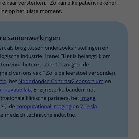
e elkaar versterken." Zo kan elke patiënt rekenen
ing op het juiste moment.
aire samenwerkingen
ert als brug tussen onderzoeksinstellingen en
gische industrie. Irene: “Het is belangrijk om
tten voor betere patiëntenzorg en de
eid van ons vak.” Zo is de leerstoel verbonden
tie
, het
Nederlandse Contrast2 consortium
en
nnovatie lab
. Er zijn sterke banden met
r)nationale klinische partners, het
Image
ISI), de
computational imaging
en
7 Tesla
e medisch technische industrie.