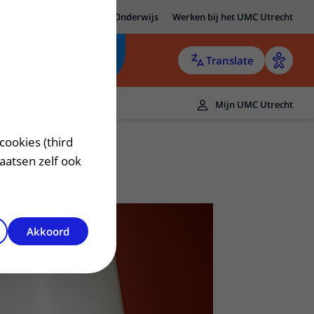
MC Utrecht
Research
Onderwijs
Werken bij het UMC Utrecht
Translate
Mijn UMC Utrecht
cookies (third
laatsen zelf ook
Akkoord