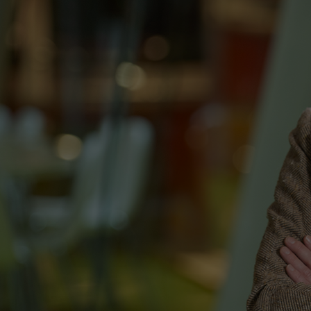
Het Wilhelmina
Bezoektijden
Kinderziekenhuis
Wijzigen patiëntgegevens