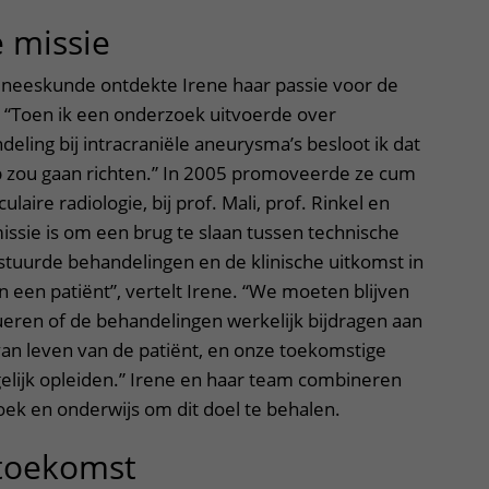
e missie
geneeskunde ontdekte Irene haar passie voor de
. “Toen ik een onderzoek uitvoerde over
eling bij intracraniële aneurysma’s besloot ik dat
op zou gaan richten.” In 2005 promoveerde ze cum
laire radiologie, bij prof. Mali, prof. Rinkel en
missie is om een brug te slaan tussen technische
stuurde behandelingen en de klinische uitkomst in
n een patiënt”, vertelt Irene. “We moeten blijven
lueren of de behandelingen werkelijk bijdragen aan
van leven van de patiënt, en onze toekomstige
elijk opleiden.” Irene en haar team combineren
oek en onderwijs om dit doel te behalen.
 toekomst