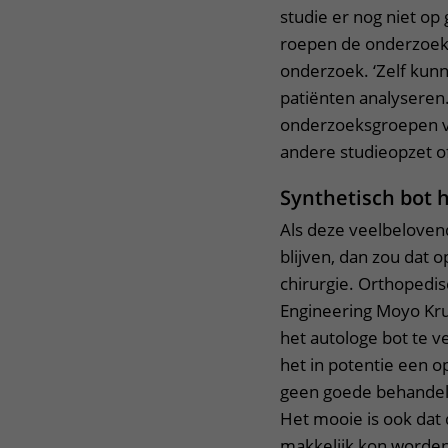
studie er nog niet op 
roepen de onderzoeke
onderzoek. ‘Zelf kun
patiënten analyseren
onderzoeksgroepen ve
andere studieopzet o
Synthetisch bot 
Als deze veelbelove
blijven, dan zou dat 
chirurgie. Orthopedis
Engineering Moyo Kru
het autologe bot te v
het in potentie een 
geen goede behandeli
Het mooie is ook dat 
makkelijk kon worden 