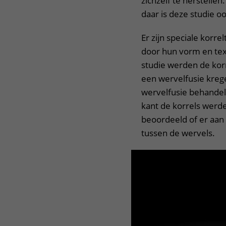
zichzelf te herstelle
daar is deze studie oo
Er zijn speciale korr
door hun vorm en text
studie werden de korr
een wervelfusie krege
wervelfusie behandel
kant de korrels werd
beoordeeld of er aan
tussen de wervels.