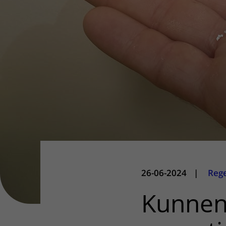
Het Wilhelmina
Bezoektijden
Kinderziekenhuis
Wijzigen patiëntgegevens
26-06-2024
|
Reg
Kunnen