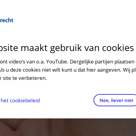
Over U
site maakt gebruik van cookies
n het ziekenhuis
Contact en route
Verwijzers
n
p bezoek in het UMC Utrecht
Mijn UMC Utrecht
Spoed
Patiënt verwijzen
nt video’s van o.a. YouTube. Dergelijke partijen plaatsen 
patiëntportaal
Als u deze cookies niet wilt kunt u dat hier aangeven. Wij p
potheek
Contactgegevens
Teleconsult aanvragen
 site te verbeteren.
inkels en restaurants
Route naar het ziekenhuis
Diagnostiek aanvragen
raak
ciliteiten en voorzieningen
Parkeren
Zorgverlenersportaal
het cookiebeleid
Nee, liever niet
ezoekregels
Wegwijs in het ziekenhuis
aliteit en veiligheid
Contact met polikliniek