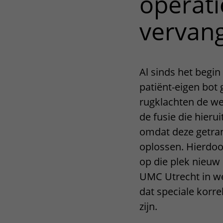
operati
vervan
Al sinds het begin
patiënt-eigen bot 
rugklachten de we
de fusie die hieru
omdat deze getran
oplossen. Hierdoo
op die plek nieuw
UMC Utrecht in wet
dat speciale korre
zijn.