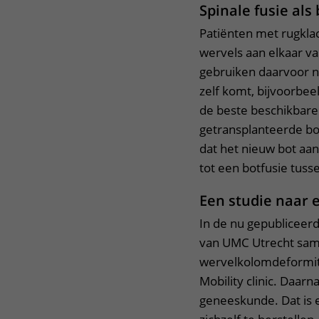
Spinale fusie al
Patiënten met rugklac
wervels aan elkaar vas
gebruiken daarvoor nu 
zelf komt, bijvoorbee
de beste beschikbare b
getransplanteerde bo
dat het nieuw bot aanm
tot een botfusie tuss
Een studie naar 
In de nu gepublicee
van UMC Utrecht sam
wervelkolomdeformite
Mobility clinic. Daar
geneeskunde. Dat is 