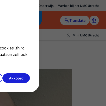
MC Utrecht
Research
Onderwijs
Werken bij het UMC Utrecht
Translate
Mijn UMC Utrecht
cookies (third
laatsen zelf ook
Akkoord