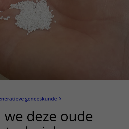
Contact met verpleegafdeling
Het Wilhelmina
Kinderziekenhuis
eneratieve geneeskunde
 we deze oude