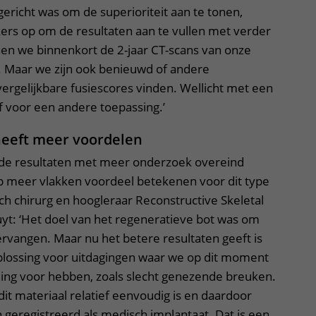
gericht was om de superioriteit aan te tonen,
rs op om de resultaten aan te vullen met verder
nen we binnenkort de 2-jaar CT-scans van onze
. Maar we zijn ook benieuwd of andere
rgelijkbare fusiescores vinden. Wellicht met een
f voor een andere toepassing.’
heeft meer voordelen
nde resultaten met meer onderzoek overeind
op meer vlakken voordeel betekenen voor dit type
ch chirurg en hoogleraar Reconstructive Skeletal
yt: ‘Het doel van het regeneratieve bot was om
ervangen. Maar nu het betere resultaten geeft is
oplossing voor uitdagingen waar we op dit moment
ng voor hebben, zoals slecht genezende breuken.
dit materiaal relatief eenvoudig is en daardoor
geregistreerd als medisch implantaat. Dat is een