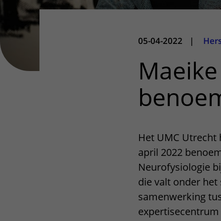
05-04-2022
|
Her
Maeike 
benoem
Het UMC Utrecht h
april 2022 benoe
Neurofysiologie bi
die valt onder het
samenwerking tus
expertisecentrum 