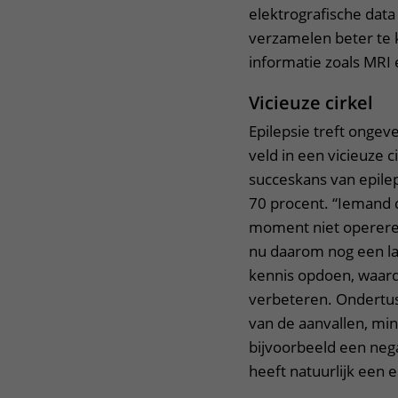
elektrografische data
verzamelen beter te 
informatie zoals MRI
Vicieuze cirkel
Epilepsie treft ongev
veld in een vicieuze c
succeskans van epileps
70 procent. “Iemand d
moment niet opereren”
nu daarom nog een la
kennis opdoen, waar
verbeteren. Ondertus
van de aanvallen, min
bijvoorbeeld een neg
heeft natuurlijk een