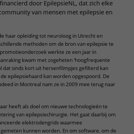
financierd door EpilepsieNL, dat zich elke
 community van mensen met epilepsie en
e haar opleiding tot neuroloog in Utrecht en
chillende methoden om de bron van epilepsie te
 promotieonderzoek werkte ze een jaar in
 aanraking kwam met zogeheten ‘hoogfrequente
al dat sinds kort uit hersenfilmpjes gefilterd kan
de epilepsiehaard kan worden opgespoord. De
opdeed in Montreal nam ze in 2009 mee terug naar
aar heeft als doel om nieuwe technologieën te
tering van epilepsiechirurgie. Het gaat daarbij om
vanceerde elektrodengrids waarmee
r gemeten kunnen worden. En om software, om de