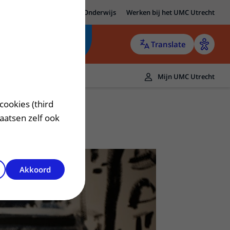
MC Utrecht
Research
Onderwijs
Werken bij het UMC Utrecht
Translate
Mijn UMC Utrecht
cookies (third
laatsen zelf ook
Akkoord