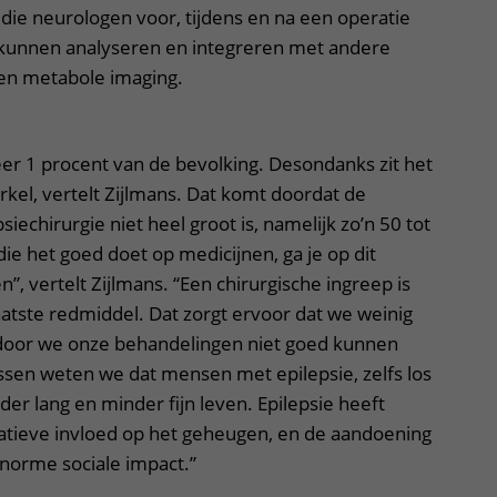
 die neurologen voor, tijdens en na een operatie
kunnen analyseren en integreren met andere
 en metabole imaging.
eer 1 procent van de bevolking. Desondanks zit het
irkel, vertelt Zijlmans. Dat komt doordat de
iechirurgie niet heel groot is, namelijk zo’n 50 tot
ie het goed doet op medicijnen, ga je op dit
, vertelt Zijlmans. “Een chirurgische ingreep is
atste redmiddel. Dat zorgt ervoor dat we weinig
door we onze behandelingen niet goed kunnen
sen weten we dat mensen met epilepsie, zelfs los
der lang en minder fijn leven. Epilepsie heeft
atieve invloed op het geheugen, en de aandoening
 enorme sociale impact.”