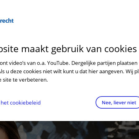
Over U
site maakt gebruik van cookies
n het ziekenhuis
Contact en route
Verwijzers
n
p bezoek in het UMC Utrecht
Mijn UMC Utrecht
Spoed
Patiënt verwijzen
nt video’s van o.a. YouTube. Dergelijke partijen plaatsen 
patiëntportaal
Als u deze cookies niet wilt kunt u dat hier aangeven. Wij p
potheek
Contactgegevens
Teleconsult aanvragen
 site te verbeteren.
inkels en restaurants
Route naar het ziekenhuis
Diagnostiek aanvragen
raak
ciliteiten en voorzieningen
Parkeren
Zorgverlenersportaal
het cookiebeleid
Nee, liever niet
ezoekregels
Wegwijs in het ziekenhuis
aliteit en veiligheid
Contact met polikliniek