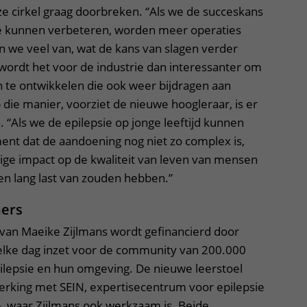
uze cirkel graag doorbreken. “Als we de succeskans
ie kunnen verbeteren, worden meer operaties
n we veel van, wat de kans van slagen verder
wordt het voor de industrie dan interessanter om
 te ontwikkelen die ook weer bijdragen aan
 die manier, voorziet de nieuwe hoogleraar, is er
 “Als we de epilepsie op jonge leeftijd kunnen
nt dat de aandoening nog niet zo complex is,
ige impact op de kwaliteit van leven van mensen
en lang last van zouden hebben.”
ners
van Maeike Zijlmans wordt gefinancierd door
 elke dag inzet voor de community van 200.000
lepsie en hun omgeving. De nieuwe leerstoel
rking met SEIN, expertisecentrum voor epilepsie
 waar Zijlmans ook werkzaam is. Beide