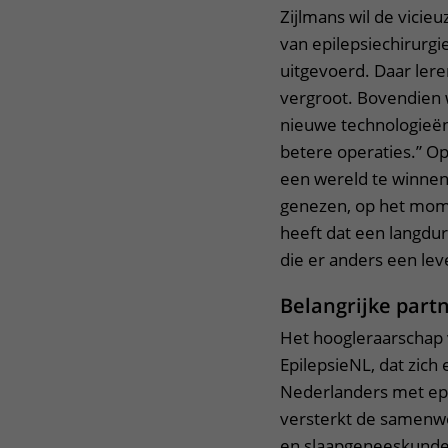
Zijlmans wil de vicie
van epilepsiechirurg
uitgevoerd. Daar lere
vergroot. Bovendien 
nieuwe technologieën
betere operaties.” Op
een wereld te winnen.
genezen, op het mome
heeft dat een langdur
die er anders een lev
Belangrijke part
Het hoogleraarschap 
EpilepsieNL, dat zich
Nederlanders met epi
versterkt de samenwe
en slaapgeneeskunde,