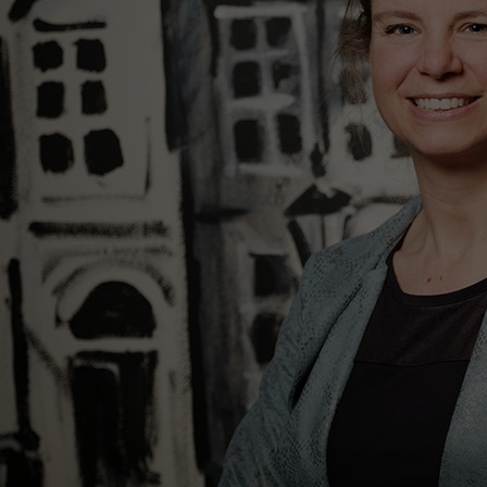
Het Wilhelmina
Bezoektijden
Kinderziekenhuis
Wijzigen patiëntgegevens