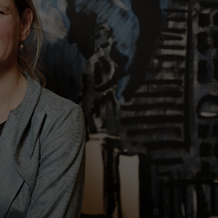
Contact met verpleegafdeling
Het Wilhelmina
Kinderziekenhuis