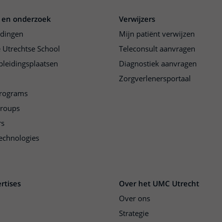
 en onderzoek
Verwijzers
idingen
Mijn patiënt verwijzen
 Utrechtse School
Teleconsult aanvragen
pleidingsplaatsen
Diagnostiek aanvragen
Zorgverlenersportaal
programs
groups
rs
echnologies
rtises
Over het UMC Utrecht
Over ons
Strategie