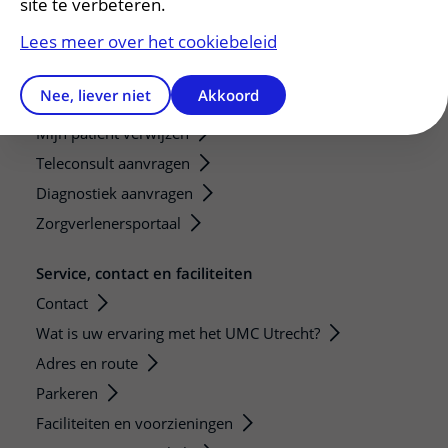
site te verbeteren.
Researchers
Lees meer over het cookiebeleid
Research technologies
Nee, liever niet
Akkoord
Verwijzers
Mijn patiënt verwijzen
Teleconsult aanvragen
Diagnostiek aanvragen
Zorgverlenersportaal
Service, contact en faciliteiten
Contact
Wat is uw ervaring met het UMC Utrecht?
Adres en route
Parkeren
Faciliteiten en voorzieningen