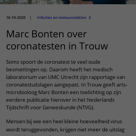
Meer UMC Utrecht
Onderzoeken en diagnostiek
Bloedprikken
Faciliteiten en voorzieningen
Route naar het ziekenhuis
Teleconsult aanvragen
Het Wilhelmina Kinderziekenhuis
Over UMC Utrecht
Wachttijden
Bezoekregels
Parkeren
16-10-2020
|
Infecties en immuunziekten
Diagnostiek aanvragen
Research
Bezoektijden
Kwaliteit en veiligheid
Wegwijs in het ziekenhuis
Marc Bonten over
Zorgverlenersportaal
Onderwijs
Wijzigen patiëntgegevens
Contact met polikliniek
coronatesten in Trouw
Mijn UMC Utrecht patiëntportaal
Werken bij het UMC Utrecht
Contact met verpleegafdeling
Soms spoort de coronatest te veel oude
Het Wilhelmina Kinderziekenhuis
besmettingen op. Daarom heeft het medisch
laboratorium van UMC Utrecht zijn rapportage van
coronatestuitslagen aangepast. In Trouw geeft arts-
microbioloog Marc Bonten een toelichting op zijn
eerdere publicatie hierover in het Nederlands
Tijdschrift voor Geneeskunde (NTVG).
Mensen bij wie een heel kleine hoeveelheid virus
wordt teruggevonden, krijgen niet meer de uitslag