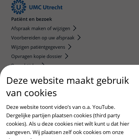
Patiënt en bezoek
Afspraak maken of wijzigen
Voorbereiden op uw afspraak
Wijzigen patiëntgegevens
Opvragen kopie dossier
Bezoektijden
Deze website maakt gebruik
Onderwijs en onderzoek
van cookies
Onze opleidingen
De Nieuwe Utrechtse School
Deze website toont video’s van o.a. YouTube.
Stage en opleidingsplaatsen
Dergelijke partijen plaatsen cookies (third party
Research
cookies). Als u deze cookies niet wilt kunt u dat hier
Strategic programs
aangeven. Wij plaatsen zelf ook cookies om onze
Research groups