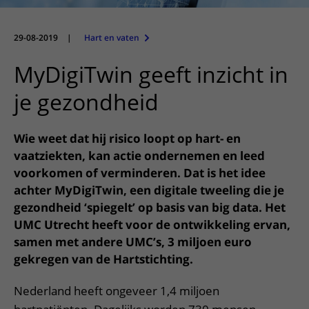
Meer UMC Utrecht
Onderzoeken en diagnostiek
Bloedprikken
Faciliteiten en voorzieningen
Route naar het ziekenhuis
Teleconsult aanvragen
Het Wilhelmina Kinderziekenhuis
Over UMC Utrecht
Wachttijden
Bezoekregels
29-08-2019
|
Hart en vaten
Parkeren
Diagnostiek aanvragen
Research
Bezoektijden
Kwaliteit en veiligheid
Wegwijs in het ziekenhuis
MyDigiTwin geeft inzicht in
Zorgverlenersportaal
Onderwijs
Wijzigen patiëntgegevens
Contact met polikliniek
je gezondheid
Mijn UMC Utrecht patiëntportaal
Werken bij het UMC Utrecht
Contact met verpleegafdeling
Wie weet dat hij risico loopt op hart- en
Het Wilhelmina Kinderziekenhuis
vaatziekten, kan actie ondernemen en leed
voorkomen of verminderen. Dat is het idee
achter MyDigiTwin, een digitale tweeling die je
gezondheid ‘spiegelt’ op basis van big data. Het
UMC Utrecht heeft voor de ontwikkeling ervan,
samen met andere UMC’s, 3 miljoen euro
gekregen van de Hartstichting.
Nederland heeft ongeveer 1,4 miljoen