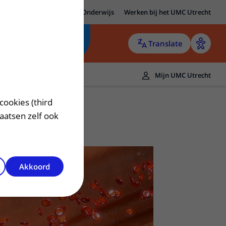
MC Utrecht
Research
Onderwijs
Werken bij het UMC Utrecht
Translate
Mijn UMC Utrecht
cookies (third
laatsen zelf ook
Akkoord