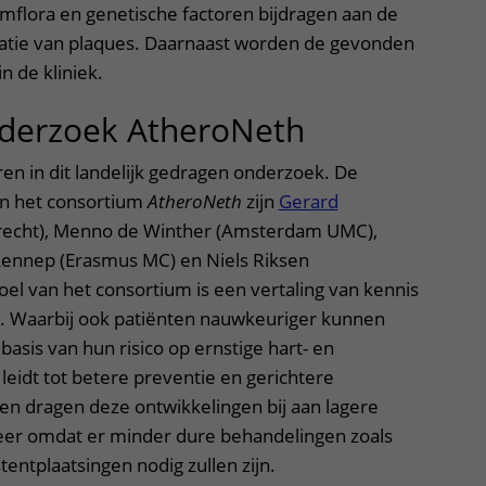
lora en genetische factoren bijdragen aan de
satie van plaques. Daarnaast worden de gevonden
n de kliniek.
nderzoek AtheroNeth
eren in dit landelijk gedragen onderzoek. De
an het consortium
AtheroNeth
zijn
Gerard
echt), Menno de Winther (Amsterdam UMC),
Lennep (Erasmus MC) en Niels Riksen
el van het consortium is een vertaling van kennis
jk. Waarbij ook patiënten nauwkeuriger kunnen
asis van hun risico op ernstige hart- en
 leidt tot betere preventie en gerichtere
en dragen deze ontwikkelingen bij aan lagere
er omdat er minder dure behandelingen zoals
tentplaatsingen nodig zullen zijn.