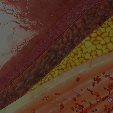
Het Wilhelmina
Bezoektijden
Kinderziekenhuis
Wijzigen patiëntgegevens