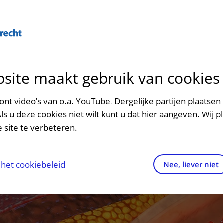
Over U
site maakt gebruik van cookies
n het ziekenhuis
Contact en route
Verwijzers
n
p bezoek in het UMC Utrecht
Mijn UMC Utrecht
Spoed
Patiënt verwijzen
nt video’s van o.a. YouTube. Dergelijke partijen plaatsen 
patiëntportaal
Als u deze cookies niet wilt kunt u dat hier aangeven. Wij p
potheek
Contactgegevens
Teleconsult aanvragen
 site te verbeteren.
inkels en restaurants
Route naar het ziekenhuis
Diagnostiek aanvragen
raak
ciliteiten en voorzieningen
Parkeren
Zorgverlenersportaal
het cookiebeleid
Nee, liever niet
ezoekregels
Wegwijs in het ziekenhuis
aliteit en veiligheid
Contact met polikliniek