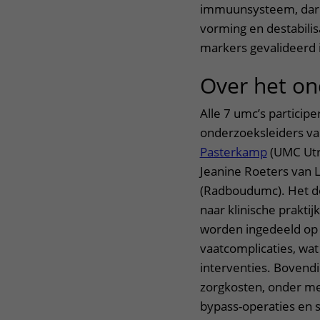
immuunsysteem, darmf
vorming en destabili
markers gevalideerd i
Over het o
Alle 7 umc’s particip
onderzoeksleiders v
Pasterkamp
(UMC Utr
Jeanine Roeters van 
(Radboudumc). Het do
naar klinische prakti
worden ingedeeld op b
vaatcomplicaties, wat
interventies. Bovendi
zorgkosten, onder me
bypass-operaties en s