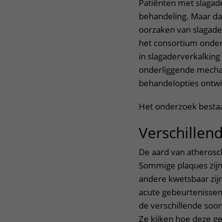
Patiënten met slagad
behandeling. Maar dat
oorzaken van slagade
het consortium onderz
in slagaderverkalkin
onderliggende mecha
behandelopties ontwi
Het onderzoek bestaa
Verschillen
De aard van atheroscl
Sommige plaques zijn
andere kwetsbaar zijn
acute gebeurtenissen
de verschillende soor
Ze kijken hoe deze ge