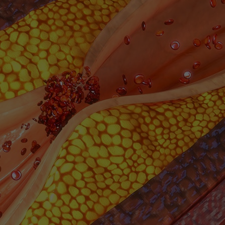
Contact met verpleegafdeling
Het Wilhelmina
Kinderziekenhuis