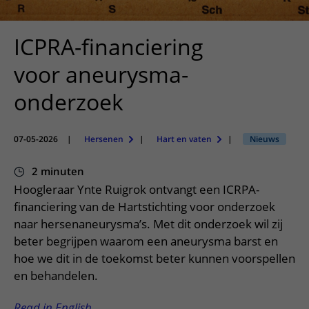
Meer UMC Utrecht
Onderzoeken en diagnostiek
Bloedprikken
Faciliteiten en voorzieningen
Route naar het ziekenhuis
Teleconsult aanvragen
Het Wilhelmina Kinderziekenhuis
Over UMC Utrecht
Wachttijden
Bezoekregels
ICPRA-financiering
Parkeren
Diagnostiek aanvragen
Research
Bezoektijden
Kwaliteit en veiligheid
Wegwijs in het ziekenhuis
voor aneurysma-
Zorgverlenersportaal
Onderwijs
Wijzigen patiëntgegevens
Contact met polikliniek
onderzoek
Mijn UMC Utrecht patiëntportaal
Werken bij het UMC Utrecht
Contact met verpleegafdeling
Het Wilhelmina Kinderziekenhuis
07-05-2026
|
Hersenen
|
Hart en vaten
|
Nieuws
2 minuten
Hoogleraar Ynte Ruigrok ontvangt een ICRPA-
financiering van de Hartstichting voor onderzoek
naar hersenaneurysma’s. Met dit onderzoek wil zij
beter begrijpen waarom een aneurysma barst en
hoe we dit in de toekomst beter kunnen voorspellen
en behandelen.
Read in English