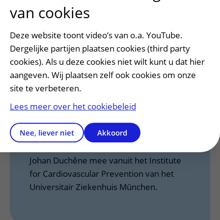
van cookies
Deze website toont video’s van o.a. YouTube.
Samenwerking met
Dergelijke partijen plaatsen cookies (third party
internationale partners
cookies). Als u deze cookies niet wilt kunt u dat hier
Voor dit onderzoek werkt het UMC
aangeven. Wij plaatsen zelf ook cookies om onze
Utrecht samen met internationale
site te verbeteren.
partners. De hoofdaanvrager van dit
Lees meer over het cookiebeleid
onderzoek is
dr. Yacine Boulaftali van Université Paris
Nee, liever niet
Akkoord
Cité en Université Sorbonne Paris Nord.
Ook werken dr. Remco Megens en dr.
Johan Duchêne mee vanuit het Institute
for Cardiovascular Prevention van het
Universitair Ziekenhuis München.