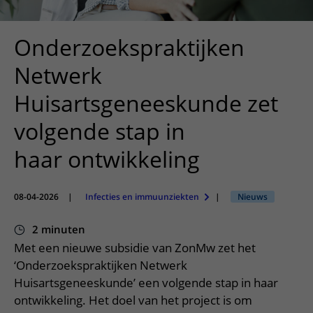
Meer UMC Utrecht
Onderzoeken en diagnostiek
Bloedprikken
Faciliteiten en voorzieningen
Route naar het ziekenhuis
Teleconsult aanvragen
Het Wilhelmina Kinderziekenhuis
Over UMC Utrecht
Wachttijden
Bezoekregels
Onderzoekspraktijken
Parkeren
Diagnostiek aanvragen
Research
Bezoektijden
Kwaliteit en veiligheid
Wegwijs in het ziekenhuis
Netwerk
Zorgverlenersportaal
Onderwijs
Wijzigen patiëntgegevens
Contact met polikliniek
Huisartsgeneeskunde zet
Mijn UMC Utrecht patiëntportaal
Werken bij het UMC Utrecht
Contact met verpleegafdeling
volgende stap in
Het Wilhelmina Kinderziekenhuis
haar ontwikkeling
08-04-2026
|
Infecties en immuunziekten
|
Nieuws
2 minuten
Met een nieuwe subsidie van ZonMw zet het
‘Onderzoekspraktijken Netwerk
Huisartsgeneeskunde’ een volgende stap in haar
ontwikkeling. Het doel van het project is om