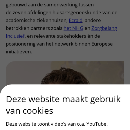
gebouwd aan de samenwerking tussen
de zeven afdelingen huisartsgeneeskunde van de
academische ziekenhuizen,
Ecraid
, andere
betrokken partners zoals
het NHG
en
Zorgbelang
Inclusief
, en relevante stakeholders én de
positionering van het netwerk binnen Europese
initiatieven.
Deze website maakt gebruik
van cookies
Deze website toont video’s van o.a. YouTube.