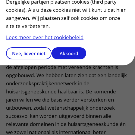
Dergelijke partijen plaatsen cookies (third party
cookies). Als u deze cookies niet wilt kunt u dat hier
aangeven. Wij plaatsen zelf ook cookies om onze
site te verbeteren.
Lees meer over het cookiebeleid
Nee, liever niet
Akkoord
"Deze subsidie is een mooie erkenning van wat er
de afgelopen periode met vereende krachten is
opgebouwd. We hebben laten zien dat een landelijk
onderzoekspraktijkennetwerk in de
huisartsgeneeskunde haalbaar is. De komende
jaren willen we die basis verder versterken en
uitbouwen, zodat wetenschappelijk onderzoek
succesvol kan worden uitgevoerd binnen alle
relevante domeinen in de huisartsgeneeskunde én
we zowel nationaal als internationaal beter