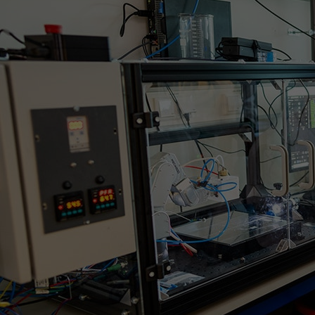
Het Wilhelmina
Bezoektijden
Kinderziekenhuis
Wijzigen patiëntgegevens