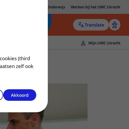
MC Utrecht
Research
Onderwijs
Werken bij het UMC Utrecht
Translate
Mijn UMC Utrecht
cookies (third
laatsen zelf ook
Akkoord