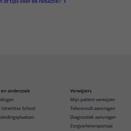
of tips voor de redactie?
 en onderzoek
Verwijzers
idingen
Mijn patiënt verwijzen
 Utrechtse School
Teleconsult aanvragen
pleidingsplaatsen
Diagnostiek aanvragen
Zorgverlenersportaal