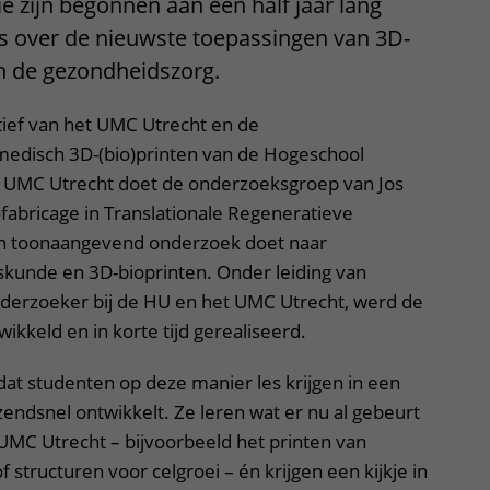
ie zijn begonnen aan een half jaar lang
js over de nieuwste toepassingen van 3D-
in de gezondheidszorg.
atief van het UMC Utrecht en de
medisch 3D-(bio)printen van de Hogeschool
t UMC Utrecht doet de onderzoeksgroep van Jos
fabricage in Translationale Regeneratieve
en toonaangevend onderzoek doet naar
kunde en 3D-bioprinten. Onder leiding van
erzoeker bij de HU en het UMC Utrecht, werd de
ikkeld en in korte tijd gerealiseerd.
 dat studenten op deze manier les krijgen in een
zendsnel ontwikkelt. Ze leren wat er nu al gebeurt
 UMC Utrecht – bijvoorbeeld het printen van
structuren voor celgroei – én krijgen een kijkje in