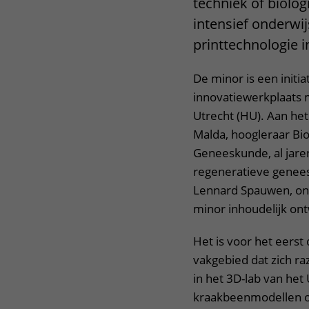
techniek of biolog
intensief onderwi
printtechnologie 
De minor is een initi
innovatiewerkplaats 
Utrecht (HU). Aan he
Malda, hoogleraar Bio
Geneeskunde, al jar
regeneratieve genees
Lennard Spauwen, ond
minor inhoudelijk ontw
Het is voor het eerst
vakgebied dat zich ra
in het 3D-lab van het
kraakbeenmodellen of 