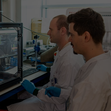
Contact met verpleegafdeling
Het Wilhelmina
Kinderziekenhuis