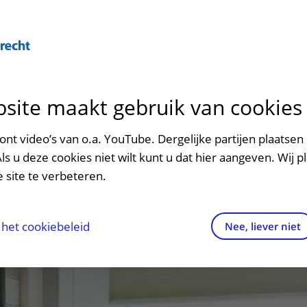
Over U
site maakt gebruik van cookies
n het ziekenhuis
Contact en route
Verwijzers
n
p bezoek in het UMC Utrecht
Mijn UMC Utrecht
Spoed
Patiënt verwijzen
nt video’s van o.a. YouTube. Dergelijke partijen plaatsen 
patiëntportaal
Als u deze cookies niet wilt kunt u dat hier aangeven. Wij p
potheek
Contactgegevens
Teleconsult aanvragen
 site te verbeteren.
inkels en restaurants
Route naar het ziekenhuis
Diagnostiek aanvragen
raak
ciliteiten en voorzieningen
Parkeren
Zorgverlenersportaal
het cookiebeleid
Nee, liever niet
ezoekregels
Wegwijs in het ziekenhuis
aliteit en veiligheid
Contact met polikliniek