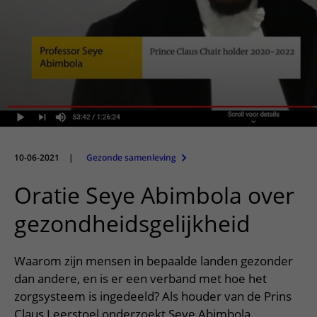
Meer UMC Utrecht
Onderzoeken en diagnostiek
Bloedprikken
Faciliteiten en voorzieningen
Route naar het ziekenhuis
Teleconsult aanvragen
Het Wilhelmina Kinderziekenhuis
Over UMC Utrecht
Wachttijden
Bezoekregels
Parkeren
Diagnostiek aanvragen
Research
Bezoektijden
Kwaliteit en veiligheid
Wegwijs in het ziekenhuis
Zorgverlenersportaal
Onderwijs
Wijzigen patiëntgegevens
Contact met polikliniek
Mijn UMC Utrecht patiëntportaal
Werken bij het UMC Utrecht
Contact met verpleegafdeling
Het Wilhelmina Kinderziekenhuis
10-06-2021
|
Gezonde samenleving
Oratie Seye Abimbola over
gezondheidsgelijkheid
Waarom zijn mensen in bepaalde landen gezonder
dan andere, en is er een verband met hoe het
zorgsysteem is ingedeeld? Als houder van de Prins
Claus Leerstoel onderzoekt Seye Abimbola,