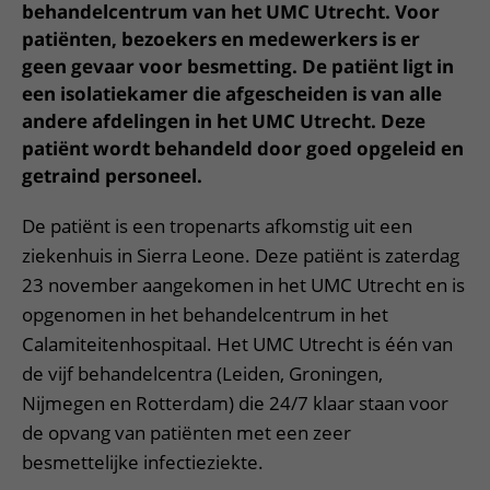
Meer UMC Utrecht
Onderzoeken en diagnostiek
behandelcentrum van het UMC Utrecht. Voor
Bloedprikken
Faciliteiten en voorzieningen
Route naar het ziekenhuis
Teleconsult aanvragen
patiënten, bezoekers en medewerkers is er
Het Wilhelmina Kinderziekenhuis
Over UMC Utrecht
Wachttijden
Bezoekregels
Parkeren
geen gevaar voor besmetting. De patiënt ligt in
Diagnostiek aanvragen
Research
Bezoektijden
een isolatiekamer die afgescheiden is van alle
Kwaliteit en veiligheid
Wegwijs in het ziekenhuis
Zorgverlenersportaal
andere afdelingen in het UMC Utrecht. Deze
Onderwijs
Wijzigen patiëntgegevens
Contact met polikliniek
patiënt wordt behandeld door goed opgeleid en
Mijn UMC Utrecht patiëntportaal
Werken bij het UMC Utrecht
getraind personeel.
Contact met verpleegafdeling
Het Wilhelmina Kinderziekenhuis
De patiënt is een tropenarts afkomstig uit een
ziekenhuis in Sierra Leone. Deze patiënt is zaterdag
23 november aangekomen in het UMC Utrecht en is
opgenomen in het behandelcentrum in het
Calamiteitenhospitaal. Het UMC Utrecht is één van
de vijf behandelcentra (Leiden, Groningen,
Nijmegen en Rotterdam) die 24/7 klaar staan voor
de opvang van patiënten met een zeer
besmettelijke infectieziekte.