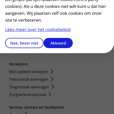
De Nieuwe Utrechtse School
cookies). Als u deze cookies niet wilt kunt u dat hier
aangeven. Wij plaatsen zelf ook cookies om onze
Stage en opleidingsplaatsen
site te verbeteren.
Research
Strategic programs
Lees meer over het cookiebeleid
Research groups
Nee, liever niet
Akkoord
Researchers
Research technologies
Verwijzers
Mijn patiënt verwijzen
Teleconsult aanvragen
Diagnostiek aanvragen
Zorgverlenersportaal
Service, contact en faciliteiten