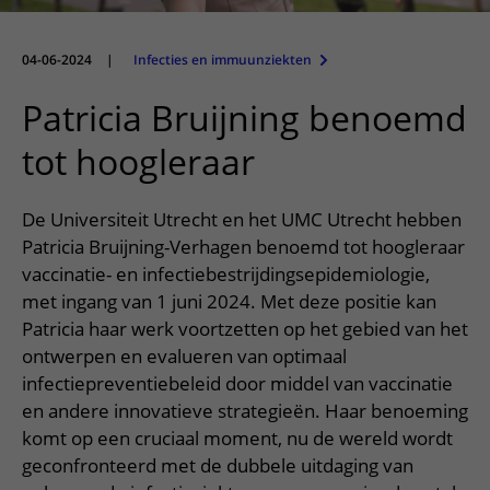
Meer UMC Utrecht
Onderzoeken en diagnostiek
Bloedprikken
Faciliteiten en voorzieningen
Route naar het ziekenhuis
Teleconsult aanvragen
Het Wilhelmina Kinderziekenhuis
Over UMC Utrecht
Wachttijden
Bezoekregels
04-06-2024
|
Infecties en immuunziekten
Parkeren
Diagnostiek aanvragen
Research
Bezoektijden
Kwaliteit en veiligheid
Wegwijs in het ziekenhuis
Patricia Bruijning benoemd
Zorgverlenersportaal
Onderwijs
Wijzigen patiëntgegevens
Contact met polikliniek
tot hoogleraar
Mijn UMC Utrecht patiëntportaal
Werken bij het UMC Utrecht
Contact met verpleegafdeling
De Universiteit Utrecht en het UMC Utrecht hebben
Het Wilhelmina Kinderziekenhuis
Patricia Bruijning-Verhagen benoemd tot hoogleraar
vaccinatie- en infectiebestrijdingsepidemiologie,
met ingang van 1 juni 2024. Met deze positie kan
Patricia haar werk voortzetten op het gebied van het
ontwerpen en evalueren van optimaal
infectiepreventiebeleid door middel van vaccinatie
en andere innovatieve strategieën. Haar benoeming
komt op een cruciaal moment, nu de wereld wordt
geconfronteerd met de dubbele uitdaging van