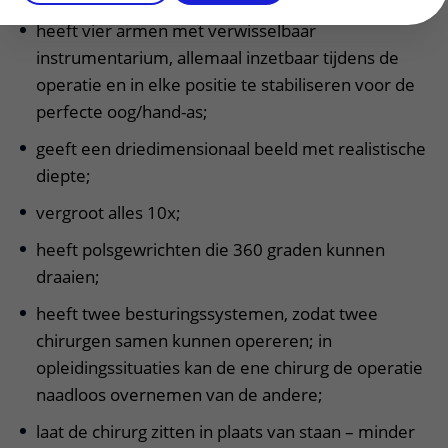
heeft vier armen met verwisselbaar
instrumentarium, allemaal inzetbaar tijdens de
operatie en in elke positie te stabiliseren voor de
perfecte oog/hand-as;
geeft een driedimensionaal beeld met realistische
diepte;
vergroot alles 10x;
heeft polsgewrichten die 360 graden kunnen
draaien;
heeft twee besturingssystemen, zodat twee
chirurgen samen kunnen opereren; in
opleidingssituaties kan de ene chirurg de operatie
naadloos overnemen van de andere;
laat de chirurg zitten in plaats van staan – minder