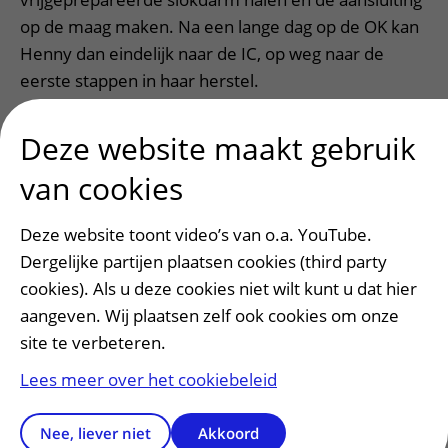
op de maag maken. Na een lange dag op de OK kan
Henny dan eindelijk naar de IC, op weg naar de
eerste stappen in haar herstel.
Het robot-operatieteam:
Deze website maakt gebruik
bestaat uit: 3 chirurgen, 1 physician assistant, 8
van cookies
OK-assistenten, 1 arts-assistent, 2
anesthesiemedewerkers en 5 anesthesisten;
Deze website toont video’s van o.a. YouTube.
heeft via het
promotieonderzoek
van chirurg in
Dergelijke partijen plaatsen cookies (third party
opleiding Pieter van der Sluijs aangetoond dat
cookies). Als u deze cookies niet wilt kunt u dat hier
robotchirurgie effectiever is dan ‘open chirurgie’:
aangeven. Wij plaatsen zelf ook cookies om onze
minder bloedverlies, minder postoperatieve
site te verbeteren.
complicaties, sneller herstel en minder
Lees meer over het cookiebeleid
littekenvorming
Nee, liever niet
Akkoord
Da Vinci Xi operatierobot