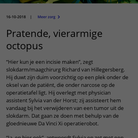
Meer UMC Utrecht
Onderzoeken en diagnostiek
Bloedprikken
Faciliteiten en voorzieningen
Route naar het ziekenhuis
Teleconsult aanvragen
Het Wilhelmina Kinderziekenhuis
Over UMC Utrecht
Wachttijden
Bezoekregels
16-10-2018
|
Meer zorg
Parkeren
Diagnostiek aanvragen
Research
Bezoektijden
Kwaliteit en veiligheid
Wegwijs in het ziekenhuis
Pratende, vierarmige
Zorgverlenersportaal
Onderwijs
Wijzigen patiëntgegevens
Contact met polikliniek
octopus
Mijn UMC Utrecht patiëntportaal
Werken bij het UMC Utrecht
Contact met verpleegafdeling
“Hier kun je een incisie maken”, zegt
Het Wilhelmina Kinderziekenhuis
slokdarm/maagchirurg Richard van Hillegersberg.
Hij duwt zijn duim voorzichtig op een plek onder de
oksel van de patiënt, die onder narcose op de
operatietafel ligt. Hij overlegt met physician
assistent Sylvia van der Horst; zij assisteert hem
vandaag bij het verwijderen van een tumor uit de
slokdarm. Dat gaan ze doen met behulp van de
gloednieuwe Da Vinci Xi operatierobot.
“Ja, en hier ook”, antwoordt Sylvia en zet met een