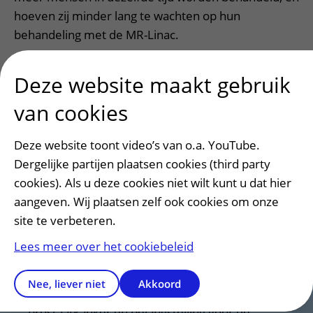
hoeven zij minder lang te wachten op hun
behandeling met de MR-Linac.
“Duurzame zorg is toekomstbestendige zorg, en
Deze website maakt gebruik
daar zetten wij met de TURBO-studie op in”, aldus
Tariq. “Door het aantal bestralingen terug te
van cookies
dringen, kunnen we de prostaatkankerzorg
efficiënter en op den duur ook goedkoper maken.
Deze website toont video’s van o.a. YouTube.
Ons doel is om iedere patiënt de best mogelijke
Dergelijke partijen plaatsen cookies (third party
zorg te bieden, met oog voor de maatschappij in zijn
cookies). Als u deze cookies niet wilt kunt u dat hier
geheel.”
aangeven. Wij plaatsen zelf ook cookies om onze
site te verbeteren.
Lees meer over het cookiebeleid
Meedoen aan deze studie?
Nee, liever niet
Akkoord
Heeft u beperkt-risico (
intermediate-risk
)
prostaatkanker en belangstelling voor de