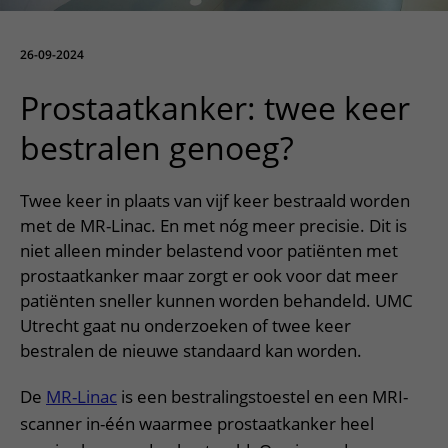
Meer UMC Utrecht
Onderzoeken en diagnostiek
Bloedprikken
Faciliteiten en voorzieningen
Route naar het ziekenhuis
Teleconsult aanvragen
Het Wilhelmina Kinderziekenhuis
Over UMC Utrecht
Wachttijden
Bezoekregels
26-09-2024
Parkeren
Diagnostiek aanvragen
Research
Bezoektijden
Kwaliteit en veiligheid
Wegwijs in het ziekenhuis
Prostaatkanker: twee keer
Zorgverlenersportaal
Onderwijs
Wijzigen patiëntgegevens
Contact met polikliniek
bestralen genoeg?
Mijn UMC Utrecht patiëntportaal
Werken bij het UMC Utrecht
Contact met verpleegafdeling
Twee keer in plaats van vijf keer bestraald worden
Het Wilhelmina Kinderziekenhuis
met de MR-Linac. En met nóg meer precisie. Dit is
niet alleen minder belastend voor patiënten met
prostaatkanker maar zorgt er ook voor dat meer
patiënten sneller kunnen worden behandeld. UMC
Utrecht gaat nu onderzoeken of twee keer
bestralen de nieuwe standaard kan worden.
De
MR-Linac
is een bestralingstoestel en een MRI-
scanner in-één waarmee prostaatkanker heel