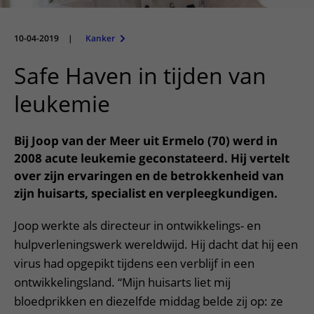
Meer UMC Utrecht
Onderzoeken en diagnostiek
Bloedprikken
Faciliteiten en voorzieningen
Route naar het ziekenhuis
Teleconsult aanvragen
Het Wilhelmina Kinderziekenhuis
Over UMC Utrecht
Wachttijden
Bezoekregels
10-04-2019
|
Kanker
Parkeren
Diagnostiek aanvragen
Research
Bezoektijden
Kwaliteit en veiligheid
Wegwijs in het ziekenhuis
Safe Haven in tijden van
Zorgverlenersportaal
Onderwijs
Wijzigen patiëntgegevens
Contact met polikliniek
leukemie
Mijn UMC Utrecht patiëntportaal
Werken bij het UMC Utrecht
Contact met verpleegafdeling
Bij Joop van der Meer uit Ermelo (70) werd in
Het Wilhelmina Kinderziekenhuis
2008 acute leukemie geconstateerd. Hij vertelt
over zijn ervaringen en de betrokkenheid van
zijn huisarts, specialist en verpleegkundigen.
Joop werkte als directeur in ontwikkelings- en
hulpverleningswerk wereldwijd. Hij dacht dat hij een
virus had opgepikt tijdens een verblijf in een
ontwikkelingsland. “Mijn huisarts liet mij
bloedprikken en diezelfde middag belde zij op: ze