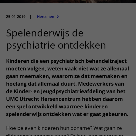
Meer UMC Utrecht
Onderzoeken en diagnostiek
Bloedprikken
Faciliteiten en voorzieningen
Route naar het ziekenhuis
Teleconsult aanvragen
Het Wilhelmina Kinderziekenhuis
Over UMC Utrecht
Wachttijden
Bezoekregels
25-01-2019
|
Hersenen
Parkeren
Diagnostiek aanvragen
Research
Bezoektijden
Kwaliteit en veiligheid
Wegwijs in het ziekenhuis
Spelenderwijs de
Zorgverlenersportaal
Onderwijs
Wijzigen patiëntgegevens
Contact met polikliniek
psychiatrie ontdekken
Mijn UMC Utrecht patiëntportaal
Werken bij het UMC Utrecht
Contact met verpleegafdeling
Kinderen die een psychiatrisch behandeltraject
Het Wilhelmina Kinderziekenhuis
moeten volgen, weten vaak niet wat ze allemaal
gaan meemaken, waarom ze dat meemaken en
hoelang dat allemaal duurt.
Medewerkers van
de Kinder- en Jeugdpsychiatrieafdeling van het
UMC Utrecht Hersencentrum hebben daarom
een spel ontwikkeld waarmee kinderen
spelenderwijs ontdekken wat er gaat gebeuren.
Hoe beleven kinderen hun opname? Wat gaan ze