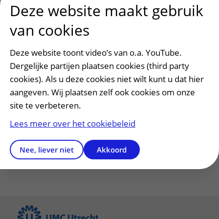
Deze website maakt gebruik
behandeltraject dat de kinderen moeten doorlopen
door middel van het spel heel beeldend gemaakt.”
van cookies
Prijs
Deze website toont video’s van o.a. YouTube.
Het interactief behandelspel was genomineerd voor
Dergelijke partijen plaatsen cookies (third party
de
Medisch Contact Communicatieprijs
. Donderdag
cookies). Als u deze cookies niet wilt kunt u dat hier
24 januari werd bekend dat het spel de derde prijs
aangeven. Wij plaatsen zelf ook cookies om onze
heeft gewonnen. Ook wordt er gekeken om het spel
site te verbeteren.
in andere ziekenhuizen in te zetten.
Lees meer over het cookiebeleid
Meer weten over psychiatrie? Klik hier.
Nee, liever niet
Akkoord
Vragen, opmerkingen of tips voor de redactie?