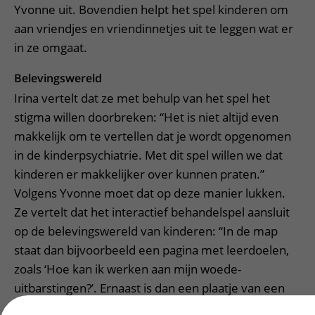
Yvonne uit. Bovendien helpt het spel kinderen om
aan vriendjes en vriendinnetjes uit te leggen wat er
in ze omgaat.
Belevingswereld
Irina vertelt dat ze met behulp van het spel het
stigma willen doorbreken: “Het is niet altijd even
makkelijk om te vertellen dat je wordt opgenomen
in de kinderpsychiatrie. Met dit spel willen we dat
kinderen er makkelijker over kunnen praten.”
Volgens Yvonne moet dat op deze manier lukken.
Ze vertelt dat het interactief behandelspel aansluit
op de belevingswereld van kinderen: “In de map
staat dan bijvoorbeeld een pagina met leerdoelen,
zoals ‘Hoe kan ik werken aan mijn woede-
uitbarstingen?’. Ernaast is dan een plaatje van een
uitbarstende vulkaan te zien. Daarmee is het