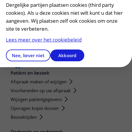
Dergelijke partijen plaatsen cookies (third party
Lees meer over SMA op umcutrecht.nl
cookies). Als u deze cookies niet wilt kunt u dat hier
aangeven. Wij plaatsen zelf ook cookies om onze
Vragen, opmerkingen of tips voor de redactie?
site te verbeteren.
Lees meer over het cookiebeleid
Nee, liever niet
Akkoord
Patiënt en bezoek
Afspraak maken of wijzigen
Voorbereiden op uw afspraak
Wijzigen patiëntgegevens
Opvragen kopie dossier
Bezoektijden
Onderwijs en onderzoek