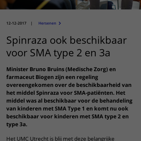
Meer UMC Utrecht
Onderzoeken en diagnostiek
Bloedprikken
Faciliteiten en voorzieningen
Route naar het ziekenhuis
Teleconsult aanvragen
Het Wilhelmina Kinderziekenhuis
Over UMC Utrecht
Wachttijden
Bezoekregels
Parkeren
Diagnostiek aanvragen
12-12-2017
|
Hersenen
Research
Bezoektijden
Kwaliteit en veiligheid
Wegwijs in het ziekenhuis
Zorgverlenersportaal
Spinraza ook beschikbaar
Onderwijs
Wijzigen patiëntgegevens
Contact met polikliniek
Mijn UMC Utrecht patiëntportaal
voor SMA type 2 en 3a
Werken bij het UMC Utrecht
Contact met verpleegafdeling
Het Wilhelmina Kinderziekenhuis
Minister Bruno Bruins (Medische Zorg) en
farmaceut Biogen zijn een regeling
overeengekomen over de beschikbaarheid van
het middel Spinraza voor SMA-patiënten. Het
middel was al beschikbaar voor de behandeling
van kinderen met SMA Type 1 en komt nu ook
beschikbaar voor kinderen met SMA type 2 en
type 3a.
Het UMC Utrecht is blij met deze belangrijke