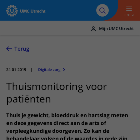
Naar hoofdinhoud
Over UMC
Werken bij het UMC
Research
Onderwijs
Utrecht
Utrecht
menu
Mijn UMC Utrecht
Translate
UMC Utrecht
Terug
Home
24-01-2019
|
Digitale zorg
Zorg en behandeling
Thuismonitoring voor
Ziekten en aandoeningen
Afspraak en opname
patiënten
Behandelingen
Afspraak maken of wijzigen
In het ziekenhuis
Poliklinieken
Bezoek aan de polikliniek
Op bezoek in het UMC Utrecht
Contact en route
Thuis je gewicht, bloeddruk en hartslag meten
Verpleegafdelingen
Opname in het ziekenhuis
Apotheek
en deze gegevens direct aan de arts of
Spoed
Verwijzers
Onze zorgverleners
verpleegkundige doorgeven. Zo kan de
Voorbereiding op uw afspraak
Winkels en restaurants
Contactgegevens
Patiënt verwijzen
behandelaar volgen of de waardes in orde zijn,