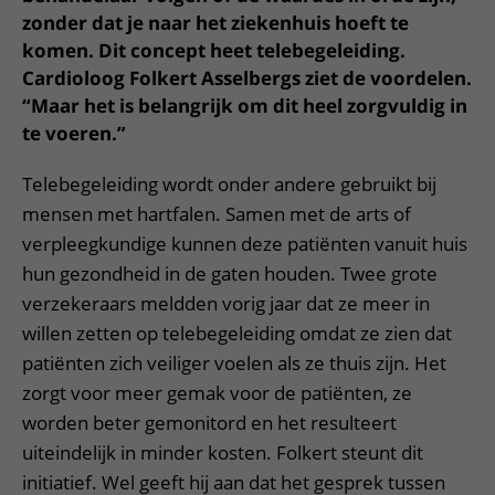
Meer UMC Utrecht
Onderzoeken en diagnostiek
Bloedprikken
Faciliteiten en voorzieningen
zonder dat je naar het ziekenhuis hoeft te
Route naar het ziekenhuis
Teleconsult aanvragen
Het Wilhelmina Kinderziekenhuis
Over UMC Utrecht
komen. Dit concept heet telebegeleiding.
Wachttijden
Bezoekregels
Parkeren
Diagnostiek aanvragen
Cardioloog Folkert Asselbergs ziet de voordelen.
Research
Bezoektijden
Kwaliteit en veiligheid
Wegwijs in het ziekenhuis
“Maar het
is belangrijk om dit heel zorgvuldig in
Zorgverlenersportaal
Onderwijs
Wijzigen patiëntgegevens
te voeren.”
Contact met polikliniek
Mijn UMC Utrecht patiëntportaal
Werken bij het UMC Utrecht
Telebegeleiding wordt onder andere gebruikt bij
Contact met verpleegafdeling
mensen met hartfalen. Samen met de arts of
Het Wilhelmina Kinderziekenhuis
verpleegkundige kunnen deze patiënten vanuit huis
hun gezondheid in de gaten houden. Twee grote
verzekeraars meldden vorig jaar dat ze meer in
willen zetten op telebegeleiding omdat ze zien dat
patiënten zich veiliger voelen als ze thuis zijn. Het
zorgt voor meer gemak voor de patiënten, ze
worden beter gemonitord en het resulteert
uiteindelijk in minder kosten. Folkert steunt dit
initiatief. Wel geeft hij aan dat het gesprek tussen