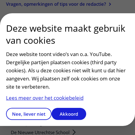
Vragen, opmerkingen of tips voor de redactie?
Deze website maakt gebruik
van cookies
Deze website toont video’s van o.a. YouTube.
Patiënt en bezoek
Dergelijke partijen plaatsen cookies (third party
Afspraak maken of wijzigen
cookies). Als u deze cookies niet wilt kunt u dat hier
Voorbereiden op uw afspraak
aangeven. Wij plaatsen zelf ook cookies om onze
Wijzigen patiëntgegevens
site te verbeteren.
Opvragen kopie dossier
Lees meer over het cookiebeleid
Bezoektijden
Nee, liever niet
Akkoord
Onderwijs en onderzoek
Onze opleidingen
De Nieuwe Utrechtse School