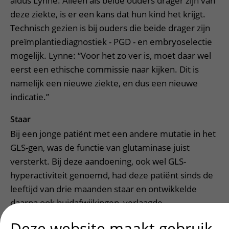
aldus Lynne. Alleen als beide ouders drager zijn van
deze ziekte, is er een kans dat hun kind het krijgt.
Technisch gezien is bij ouders die beide drager zijn
preïmplantiediagnostiek - PGD - en embryoselectie
mogelijk. Lynne: “Voor het zo ver is, moet daar wel
eerst een ethische commissie naar kijken. Dit is
namelijk een nieuwe ziekte, en dus een nieuwe
indicatie.”
Staar
Bij een jonge patiënt met een andere mutatie in het
GLS-gen, was de functie van glutaminase juist
versterkt. Bij deze aandoening, ook wel GLS-
hyperactiviteit genoemd, had deze patiënt sinds de
leeftijd van drie maanden staar en ontwikkelde
daarna ook huidafwijkingen, verlaagde
spierspanning in de romp en een ernstige
Deze website maakt gebruik