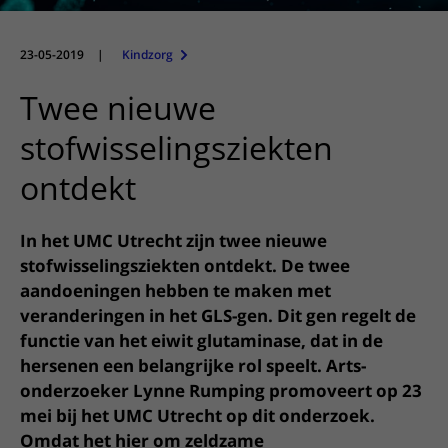
Meer UMC Utrecht
Onderzoeken en diagnostiek
Bloedprikken
Faciliteiten en voorzieningen
Route naar het ziekenhuis
Teleconsult aanvragen
Het Wilhelmina Kinderziekenhuis
Over UMC Utrecht
Wachttijden
Bezoekregels
23-05-2019
|
Kindzorg
Parkeren
Diagnostiek aanvragen
Research
Bezoektijden
Kwaliteit en veiligheid
Wegwijs in het ziekenhuis
Twee nieuwe
Zorgverlenersportaal
Onderwijs
Wijzigen patiëntgegevens
Contact met polikliniek
stofwisselingsziekten
Mijn UMC Utrecht patiëntportaal
Werken bij het UMC Utrecht
Contact met verpleegafdeling
ontdekt
Het Wilhelmina Kinderziekenhuis
In het UMC Utrecht zijn twee nieuwe
stofwisselingsziekten ontdekt. De twee
aandoeningen hebben te maken met
veranderingen in het GLS-gen. Dit gen regelt de
functie van het eiwit glutaminase, dat in de
hersenen een belangrijke rol speelt. Arts-
onderzoeker Lynne Rumping promoveert op 23
mei bij het UMC Utrecht op dit onderzoek.
Omdat het hier om zeldzame