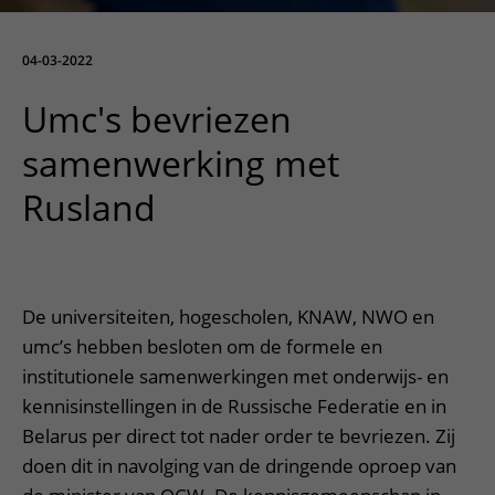
Meer UMC Utrecht
Onderzoeken en diagnostiek
Bloedprikken
Faciliteiten en voorzieningen
Route naar het ziekenhuis
Teleconsult aanvragen
Het Wilhelmina Kinderziekenhuis
Over UMC Utrecht
Wachttijden
Bezoekregels
04-03-2022
Parkeren
Diagnostiek aanvragen
Research
Bezoektijden
Kwaliteit en veiligheid
Wegwijs in het ziekenhuis
Umc's bevriezen
Zorgverlenersportaal
Onderwijs
Wijzigen patiëntgegevens
Contact met polikliniek
samenwerking met
Mijn UMC Utrecht patiëntportaal
Werken bij het UMC Utrecht
Contact met verpleegafdeling
Rusland
Het Wilhelmina Kinderziekenhuis
De universiteiten, hogescholen, KNAW, NWO en
umc’s hebben besloten om de formele en
institutionele samenwerkingen met onderwijs- en
kennisinstellingen in de Russische Federatie en in
Belarus per direct tot nader order te bevriezen. Zij
doen dit in navolging van de dringende oproep van