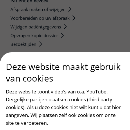
Patiënt en bezoek
Afspraak maken of wijzigen
Voorbereiden op uw afspraak
Wijzigen patiëntgegevens
Opvragen kopie dossier
Bezoektijden
Onderwijs en onderzoek
Deze website maakt gebruik
Onze opleidingen
van cookies
De Nieuwe Utrechtse School
Stage en opleidingsplaatsen
Deze website toont video’s van o.a. YouTube.
Research
Dergelijke partijen plaatsen cookies (third party
Strategic programs
cookies). Als u deze cookies niet wilt kunt u dat hier
Research groups
aangeven. Wij plaatsen zelf ook cookies om onze
Researchers
site te verbeteren.
Research technologies