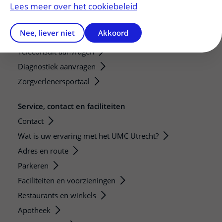
Lees meer over het cookiebeleid
Verwijzers
Nee, liever niet
Akkoord
Mijn patiënt verwijzen
Teleconsult aanvragen
Diagnostiek aanvragen
Zorgverlenersportaal
Service, contact en faciliteiten
Contact
Wat is uw ervaring met het UMC Utrecht?
Adres en route
Parkeren
Faciliteiten en voorzieningen
Restaurants en winkels
Apotheek