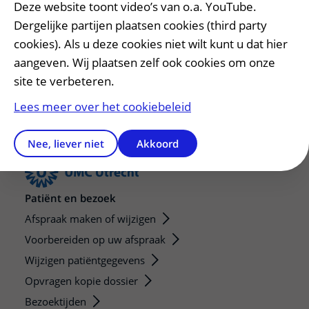
Centrum Kindermishandeling en bekijk
Deze website toont video’s van o.a. YouTube.
de video
Dergelijke partijen plaatsen cookies (third party
cookies). Als u deze cookies niet wilt kunt u dat hier
Vragen, opmerkingen of tips voor de redactie?
aangeven. Wij plaatsen zelf ook cookies om onze
Delen
Mail de redactie
site te verbeteren.
Lees meer over het cookiebeleid
Nee, liever niet
Akkoord
Patiënt en bezoek
Afspraak maken of wijzigen
Voorbereiden op uw afspraak
Wijzigen patiëntgegevens
Opvragen kopie dossier
Bezoektijden