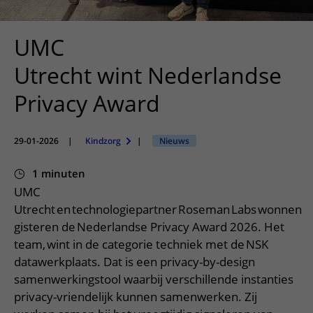
Meer UMC Utrecht
Onderzoeken en diagnostiek
Bloedprikken
Faciliteiten en voorzieningen
Route naar het ziekenhuis
Teleconsult aanvragen
Het Wilhelmina Kinderziekenhuis
Over UMC Utrecht
Wachttijden
Bezoekregels
UMC
Parkeren
Diagnostiek aanvragen
Research
Bezoektijden
Kwaliteit en veiligheid
Wegwijs in het ziekenhuis
Utrecht wint Nederlandse
Zorgverlenersportaal
Onderwijs
Wijzigen patiëntgegevens
Contact met polikliniek
Privacy Award
Mijn UMC Utrecht patiëntportaal
Werken bij het UMC Utrecht
Contact met verpleegafdeling
Het Wilhelmina Kinderziekenhuis
29-01-2026
|
Kindzorg
|
Nieuws
1 minuten
UMC
Utrecht en technologiepartner Roseman Labs wonnen
gisteren de Nederlandse Privacy Award 2026. Het
team, wint in de categorie techniek met de NSK
datawerkplaats. Dat is een privacy-by-design
samenwerkingstool waarbij verschillende instanties
privacy-vriendelijk kunnen samenwerken. Zij