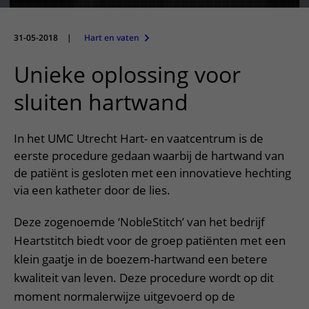
Meer UMC Utrecht
Onderzoeken en diagnostiek
Bloedprikken
Faciliteiten en voorzieningen
Route naar het ziekenhuis
Teleconsult aanvragen
Het Wilhelmina Kinderziekenhuis
Over UMC Utrecht
Wachttijden
Bezoekregels
31-05-2018
|
Hart en vaten
Parkeren
Diagnostiek aanvragen
Research
Bezoektijden
Kwaliteit en veiligheid
Wegwijs in het ziekenhuis
Unieke oplossing voor
Zorgverlenersportaal
Onderwijs
Wijzigen patiëntgegevens
Contact met polikliniek
sluiten hartwand
Mijn UMC Utrecht patiëntportaal
Werken bij het UMC Utrecht
Contact met verpleegafdeling
In het UMC Utrecht Hart- en vaatcentrum is de
Het Wilhelmina Kinderziekenhuis
eerste procedure gedaan waarbij de hartwand van
de patiënt is gesloten met een innovatieve hechting
via een katheter door de lies.
Deze zogenoemde ‘NobleStitch’ van het bedrijf
Heartstitch biedt voor de groep patiënten met een
klein gaatje in de boezem-hartwand een betere
kwaliteit van leven. Deze procedure wordt op dit
moment normalerwijze uitgevoerd op de