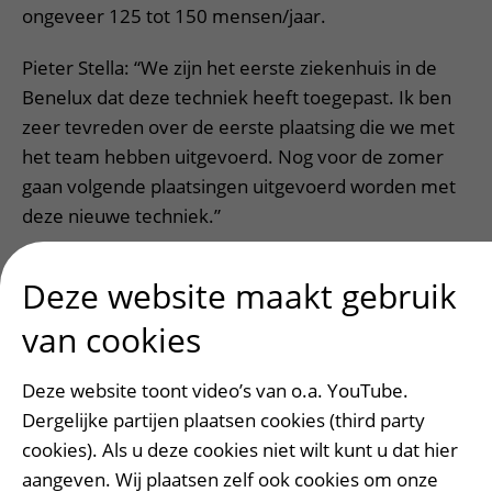
ongeveer 125 tot 150 mensen/jaar.
Pieter Stella: “We zijn het eerste ziekenhuis in de
Benelux dat deze techniek heeft toegepast. Ik ben
zeer tevreden over de eerste plaatsing die we met
het team hebben uitgevoerd. Nog voor de zomer
gaan volgende plaatsingen uitgevoerd worden met
deze nieuwe techniek.”
Verder lezen?
Deze website maakt gebruik
Lees meer over een gaatje in de boezemwand op
van cookies
umcutrecht.nl
Deze website toont video’s van o.a. YouTube.
Vragen, opmerkingen of tips voor de redactie?
Dergelijke partijen plaatsen cookies (third party
cookies). Als u deze cookies niet wilt kunt u dat hier
aangeven. Wij plaatsen zelf ook cookies om onze