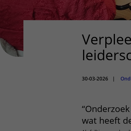
Verple
leiders
30-03-2026
|
Ond
“Onderzoek b
wat heeft de