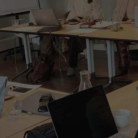
Contact met verpleegafdeling
Het Wilhelmina
Kinderziekenhuis