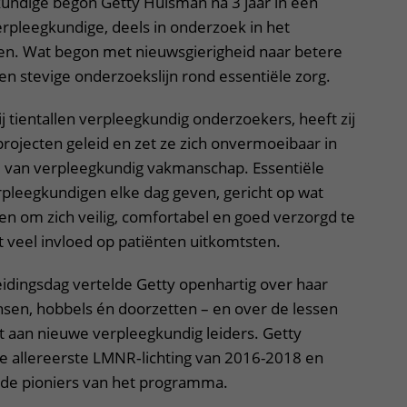
kundige begon Getty Huisman na 3 jaar in een
rpleegkundige, deels in onderzoek in het
. Wat begon met nieuwsgierigheid naar betere
een stevige onderzoekslijn rond essentiële zorg.
ij tientallen verpleegkundig onderzoekers, heeft zij
rojecten geleid en zet ze zich onvermoeibaar in
d van verpleegkundig vakmanschap. Essentiële
erpleegkundigen elke dag geven, gericht op wat
n om zich veilig, comfortabel en goed verzorgd te
t veel invloed op patiënten uitkomtsten.
idingsdag vertelde Getty openhartig over haar
nsen, hobbels én doorzetten – en over de lessen
ft aan nieuwe verpleegkundig leiders. Getty
de allereerste LMNR‑lichting van 2016-2018 en
de pioniers van het programma.