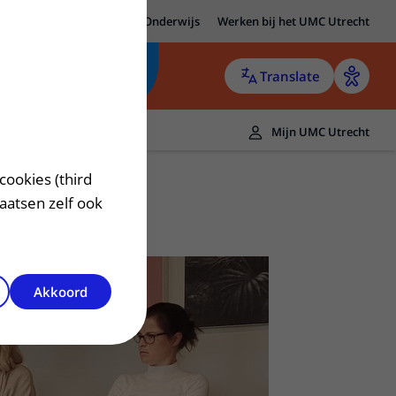
MC Utrecht
Research
Onderwijs
Werken bij het UMC Utrecht
Translate
Mijn UMC Utrecht
cookies (third
laatsen zelf ook
Akkoord