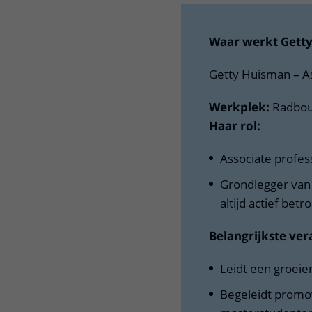
Waar werkt Getty
Getty Huisman – As
Werkplek:
Radbou
Haar rol:
Associate profes
Grondlegger van
altijd actief bet
Belangrijkste ve
Leidt een groei
Begeleidt promo