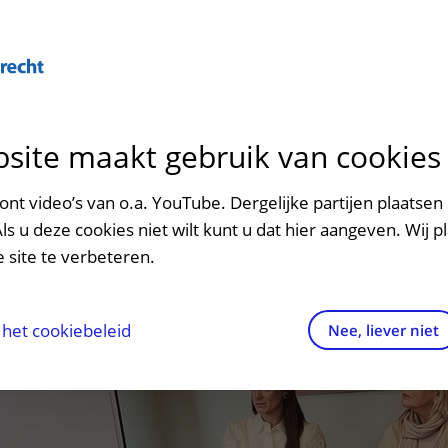
Over U
site maakt gebruik van cookies
n het ziekenhuis
Contact en route
Verwijzers
n
p bezoek in het UMC Utrecht
Mijn UMC Utrecht
Spoed
Patiënt verwijzen
nt video’s van o.a. YouTube. Dergelijke partijen plaatsen 
patiëntportaal
Als u deze cookies niet wilt kunt u dat hier aangeven. Wij p
potheek
Contactgegevens
Teleconsult aanvragen
 site te verbeteren.
inkels en restaurants
Route naar het ziekenhuis
Diagnostiek aanvragen
raak
ciliteiten en voorzieningen
Parkeren
Zorgverlenersportaal
het cookiebeleid
Nee, liever niet
ezoekregels
Wegwijs in het ziekenhuis
aliteit en veiligheid
Contact met polikliniek