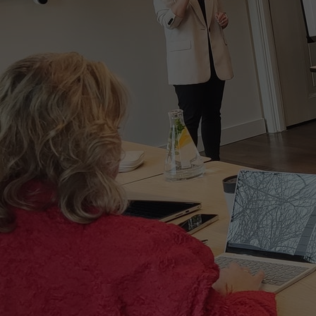
Het Wilhelmina
Bezoektijden
Kinderziekenhuis
Wijzigen patiëntgegevens