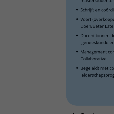
masterstudenten
Schrijft en coör
Voert (overkoepel
Doen/Beter Late
Docent binnen de
geneeskunde en
Management comm
Collaborative
Begeleidt met col
leiderschapspro