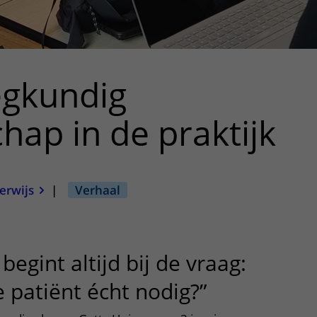
egkundig
chap in de praktijk
erwijs
|
Verhaal
egint altijd bij de vraag:
 patiënt écht nodig?”