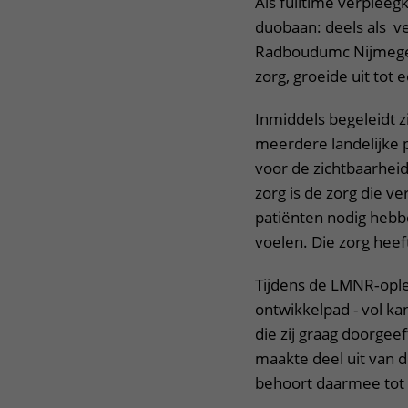
Als fulltime verpleeg
duobaan: deels als ve
Radboudumc Nijmegen
zorg, groeide uit tot 
Inmiddels begeleidt z
meerdere landelijke p
voor de zichtbaarhei
zorg is de zorg die v
patiënten nodig hebbe
voelen. Die zorg heef
Tijdens de LMNR‑ople
ontwikkelpad - vol ka
die zij graag doorgee
maakte deel uit van 
behoort daarmee tot 