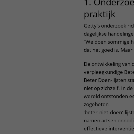
1. Onderzoek
praktijk
Getty’s onderzoek rich
dagelijkse handelinge
“We doen sommige han
dat het goed is. Maar
De ontwikkeling van 
verpleegkundige Bete
Beter Doen‑lijsten sta
niet op zichzelf. In d
wereld ontstonden ee
zogeheten
‘beter‑niet‑doen’‑lijs
namen artsen onnodig
effectieve interventie