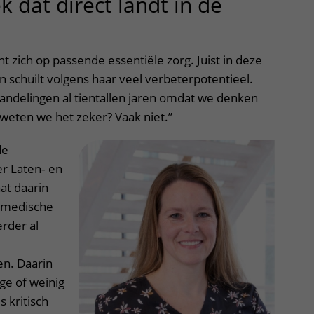
 dat direct landt in de
t zich op passende essentiële zorg. Juist in deze
n schuilt volgens haar veel verbeterpotentieel.
delingen al tientallen jaren omdat we denken
 weten we het zeker? Vaak niet.”
de
r Laten‑ en
at daarin
e medische
rder al
ten. Daarin
e of weinig
s kritisch