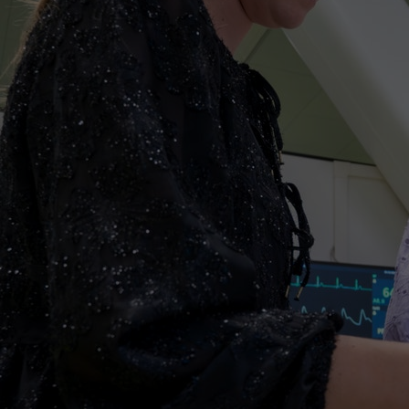
Het Wilhelmina
Bezoektijden
Kinderziekenhuis
Wijzigen patiëntgegevens