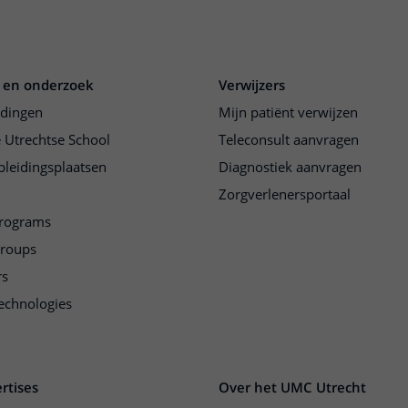
 en onderzoek
Verwijzers
idingen
Mijn patiënt verwijzen
 Utrechtse School
Teleconsult aanvragen
pleidingsplaatsen
Diagnostiek aanvragen
Zorgverlenersportaal
programs
groups
rs
echnologies
rtises
Over het UMC Utrecht