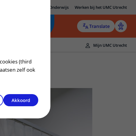
MC Utrecht
Research
Onderwijs
Werken bij het UMC Utrecht
Translate
Mijn UMC Utrecht
cookies (third
laatsen zelf ook
Akkoord