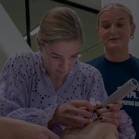
Contact met verpleegafdeling
Het Wilhelmina
Kinderziekenhuis