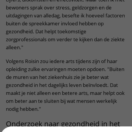
bewoners sprak over stress, geldzorgen en de
uitdagingen van alledag, besefte ik hoeveel factoren
buiten de spreekkamer invloed hebben op
gezondheid. Dat helpt toekomstige
zorgprofessionals om verder te kijken dan de ziekte
alleen."
Volgens Roisin zou iedere arts tijdens zijn of haar
opleiding zulke ervaringen moeten opdoen. "Buiten
de muren van het ziekenhuis zie je beter wat
gezondheid in het dagelijks leven beïnvloedt. Dat
maakt je niet alleen een betere arts, maar helpt ook
om beter aan te sluiten bij wat mensen werkelijk
nodig hebben."
Onderzoek naar gezondheid in het