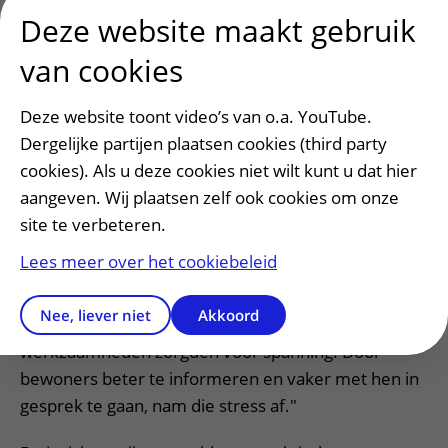
dagelijks leven
Deze website maakt gebruik
Ook in onderzoek kijkt het UMC Utrecht steeds
van cookies
vaker naar de invloed van leefomstandigheden op
gezondheid.
Deze website toont video’s van o.a. YouTube.
Een voorbeeld is onderzoek naar de renovatie van
Dergelijke partijen plaatsen cookies (third party
sociale huurwoningen. Onderzoekers onderzochten
cookies). Als u deze cookies niet wilt kunt u dat hier
wat zo'n ingrijpende verandering betekent voor
aangeven. Wij plaatsen zelf ook cookies om onze
bewoners.
site te verbeteren.
Lees meer over het cookiebeleid
"Wat opviel, was dat niet zozeer geluidsoverlast
stress veroorzaakte," vertelt Mariëlle. "Vooral de
Nee, liever niet
Akkoord
onzekerheid en onduidelijkheid rondom de
werkzaamheden zorgden voor spanning. Door
bewoners beter te informeren en vaker met hen in
gesprek te gaan, nam die stress af."