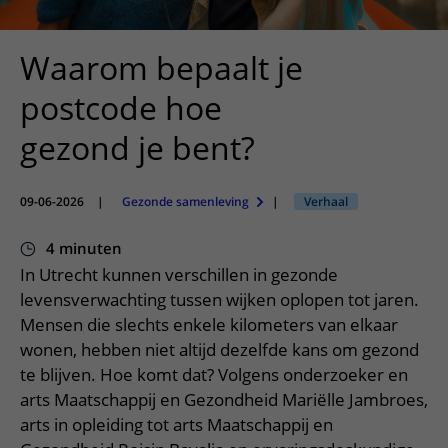
Meer UMC Utrecht
Onderzoeken en diagnostiek
Bloedprikken
Faciliteiten en voorzieningen
Route naar het ziekenhuis
Teleconsult aanvragen
Het Wilhelmina Kinderziekenhuis
Over UMC Utrecht
Wachttijden
Bezoekregels
Waarom bepaalt je
Parkeren
Diagnostiek aanvragen
Research
Bezoektijden
Kwaliteit en veiligheid
Wegwijs in het ziekenhuis
postcode hoe
Zorgverlenersportaal
Onderwijs
Wijzigen patiëntgegevens
Contact met polikliniek
gezond je bent?
Mijn UMC Utrecht patiëntportaal
Werken bij het UMC Utrecht
Contact met verpleegafdeling
Het Wilhelmina Kinderziekenhuis
09-06-2026
|
Gezonde samenleving
|
Verhaal
4 minuten
In Utrecht kunnen verschillen in gezonde
levensverwachting tussen wijken oplopen tot jaren.
Mensen die slechts enkele kilometers van elkaar
wonen, hebben niet altijd dezelfde kans om gezond
te blijven. Hoe komt dat? Volgens onderzoeker en
arts Maatschappij en Gezondheid Mariëlle Jambroes,
arts in opleiding tot arts Maatschappij en