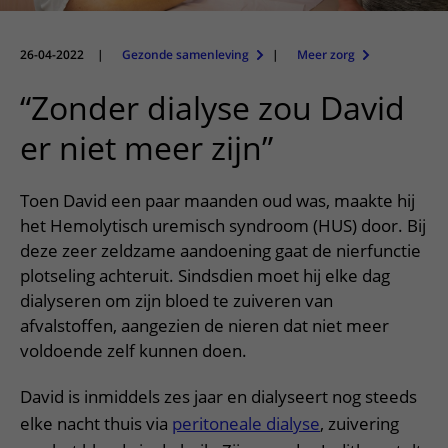
Meer UMC Utrecht
Onderzoeken en diagnostiek
Bloedprikken
Faciliteiten en voorzieningen
Route naar het ziekenhuis
Teleconsult aanvragen
Het Wilhelmina Kinderziekenhuis
Over UMC Utrecht
Wachttijden
Bezoekregels
26-04-2022
|
Gezonde samenleving
|
Meer zorg
Parkeren
Diagnostiek aanvragen
Research
Bezoektijden
Kwaliteit en veiligheid
Wegwijs in het ziekenhuis
“Zonder dialyse zou David
Zorgverlenersportaal
Onderwijs
Wijzigen patiëntgegevens
Contact met polikliniek
er niet meer zijn”
Mijn UMC Utrecht patiëntportaal
Werken bij het UMC Utrecht
Contact met verpleegafdeling
Toen David een paar maanden oud was, maakte hij
Het Wilhelmina Kinderziekenhuis
het Hemolytisch uremisch syndroom (HUS) door. Bij
deze zeer zeldzame aandoening gaat de nierfunctie
plotseling achteruit. Sindsdien moet hij elke dag
dialyseren om zijn bloed te zuiveren van
afvalstoffen, aangezien de nieren dat niet meer
voldoende zelf kunnen doen.
David is inmiddels zes jaar en dialyseert nog steeds
elke nacht thuis via
peritoneale dialyse
, zuivering