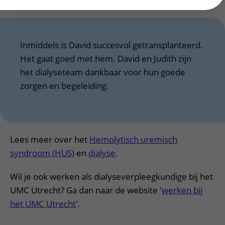
dat het niet heel lang meer zal duren.”
Inmiddels is David succesvol getransplanteerd.
Het gaat goed met hem. David en Judith zijn
het dialyseteam dankbaar voor hun goede
zorgen en begeleiding.
Lees meer over het
Hemolytisch uremisch
syndroom (HUS)
en
dialyse
.
Wil je ook werken als dialyseverpleegkundige bij het
UMC Utrecht? Ga dan naar de website '
werken bij
het UMC Utrecht
'.