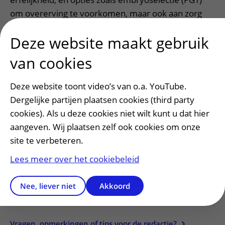
om overerving te voorkomen, maar ook aan zorg
voor kinderen die mogelijk de aanleg hebben;
Deze website maakt gebruik
thema's die Margriet specifiek onderzocht bij
patiënten met cystenieren (ADPKD). Het tijdig en
van cookies
persoonlijk informeren door expertiseteams op dit
gebied, waarin nefrologen, gynaecologen, klinisch
Deze website toont video’s van o.a. YouTube.
genetici en kindernefrologen samenwerken, helpt
Dergelijke partijen plaatsen cookies (third party
patiënten en hun partners om weloverwogen
cookies). Als u deze cookies niet wilt kunt u dat hier
beslissingen te nemen
aangeven. Wij plaatsen zelf ook cookies om onze
site te verbeteren.
Het
expertisecentrum voor erfelijke een
aangeboren nier- en urinewegaandoeningen
Lees meer over het cookiebeleid
zet zich
met onderzoek zoals dit in om vrouwen met een
nierziekte en hun partners de best mogelijke
Nee, liever niet
Akkoord
begeleiding te bieden bij hun kinderwens.
Vragen, opmerkingen of tips voor de redactie?