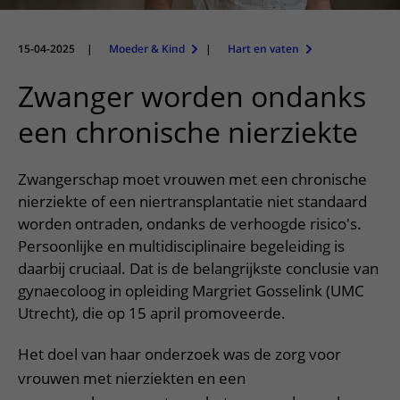
Meer UMC Utrecht
Onderzoeken en diagnostiek
Bloedprikken
Faciliteiten en voorzieningen
Route naar het ziekenhuis
Teleconsult aanvragen
Het Wilhelmina Kinderziekenhuis
Over UMC Utrecht
Wachttijden
Bezoekregels
15-04-2025
|
Moeder & Kind
|
Hart en vaten
Parkeren
Diagnostiek aanvragen
Research
Bezoektijden
Kwaliteit en veiligheid
Wegwijs in het ziekenhuis
Zwanger worden ondanks
Zorgverlenersportaal
Onderwijs
Wijzigen patiëntgegevens
Contact met polikliniek
een chronische nierziekte
Mijn UMC Utrecht patiëntportaal
Werken bij het UMC Utrecht
Contact met verpleegafdeling
Zwangerschap moet vrouwen met een chronische
Het Wilhelmina Kinderziekenhuis
nierziekte of een niertransplantatie niet standaard
worden ontraden, ondanks de verhoogde risico's.
Persoonlijke en multidisciplinaire begeleiding is
daarbij cruciaal. Dat is de belangrijkste conclusie van
gynaecoloog in opleiding Margriet Gosselink (UMC
Utrecht), die op 15 april promoveerde.
Het doel van haar onderzoek was de zorg voor
vrouwen met nierziekten en een