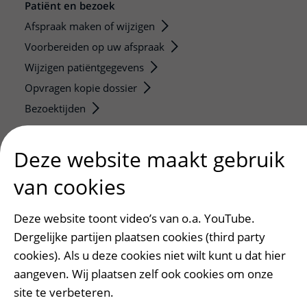
Patiënt en bezoek
Afspraak maken of wijzigen
Voorbereiden op uw afspraak
Wijzigen patiëntgegevens
Opvragen kopie dossier
Bezoektijden
Onderwijs en onderzoek
Deze website maakt gebruik
Onze opleidingen
van cookies
De Nieuwe Utrechtse School
Stage en opleidingsplaatsen
Deze website toont video’s van o.a. YouTube.
Research
Dergelijke partijen plaatsen cookies (third party
Strategic programs
cookies). Als u deze cookies niet wilt kunt u dat hier
Research groups
aangeven. Wij plaatsen zelf ook cookies om onze
Researchers
site te verbeteren.