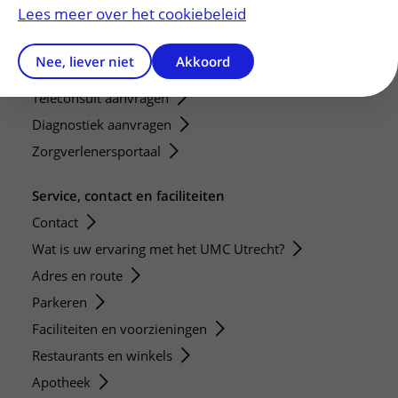
Research technologies
Lees meer over het cookiebeleid
Verwijzers
Nee, liever niet
Akkoord
Mijn patiënt verwijzen
Teleconsult aanvragen
Diagnostiek aanvragen
Zorgverlenersportaal
Service, contact en faciliteiten
Contact
Wat is uw ervaring met het UMC Utrecht?
Adres en route
Parkeren
Faciliteiten en voorzieningen
Restaurants en winkels
Apotheek