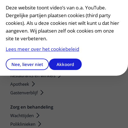
Diagnostiek aanvragen
Deze website toont video’s van o.a. YouTube.
Zorgverlenersportaal
Dergelijke partijen plaatsen cookies (third party
cookies). Als u deze cookies niet wilt kunt u dat hier
Service, contact en faciliteiten
aangeven. Wij plaatsen zelf ook cookies om onze
Contact
site te verbeteren.
Wat is uw ervaring met het UMC Utrecht?
Lees meer over het cookiebeleid
Adres en route
Parkeren
Nee, liever niet
Akkoord
Faciliteiten en voorzieningen
Restaurants en winkels
Apotheek
Gastenverblijf
Zorg en behandeling
Wachttijden
Poliklinieken