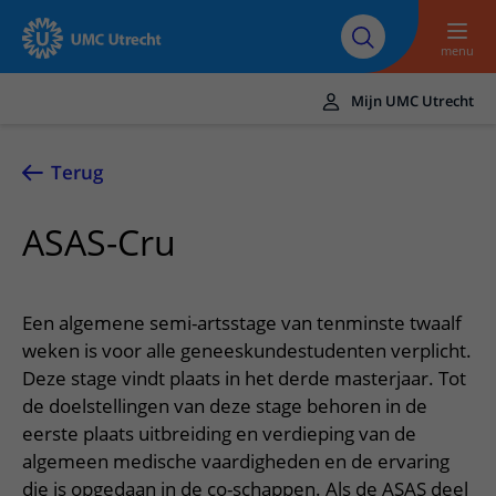
Naar hoofdinhoud
Over UMC
Werken bij het UMC
Research
Onderwijs
Utrecht
Utrecht
menu
Mijn UMC Utrecht
Translate
UMC Utrecht
Terug
Home
ASAS-Cru
Zorg en behandeling
Ziekten en aandoeningen
Afspraak en opname
Een algemene semi-artsstage van tenminste twaalf
Behandelingen
Afspraak maken of wijzigen
weken is voor alle geneeskundestudenten verplicht.
In het ziekenhuis
Deze stage vindt plaats in het derde masterjaar. Tot
Poliklinieken
Bezoek aan de polikliniek
Op bezoek in het UMC Utrecht
Contact en route
de doelstellingen van deze stage behoren in de
Verpleegafdelingen
Opname in het ziekenhuis
eerste plaats uit­breiding en verdieping van de
Apotheek
Spoed
Verwijzers
algemeen medische vaardigheden en de ervaring
Onze zorgverleners
Voorbereiding op uw afspraak
Winkels en restaurants
Contactgegevens
Patiënt verwijzen
die is opgedaan in de co-schappen. Als de ASAS deel