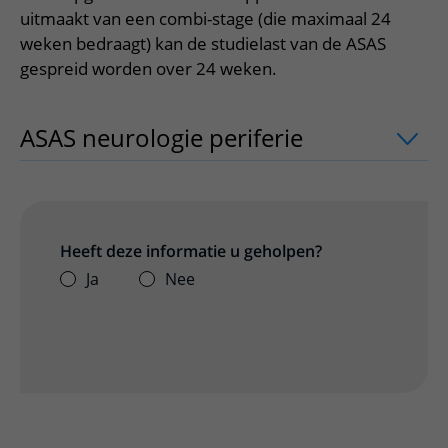
Meer UMC Utrecht
Onderzoeken en diagnostiek
Bloedprikken
Faciliteiten en voorzieningen
uitmaakt van een combi-stage (die maximaal 24
Route naar het ziekenhuis
Teleconsult aanvragen
Het Wilhelmina Kinderziekenhuis
Over UMC Utrecht
weken bedraagt) kan de studielast van de ASAS
Wachttijden
Bezoekregels
Parkeren
Diagnostiek aanvragen
gespreid worden over 24 weken.
Research
Bezoektijden
Kwaliteit en veiligheid
Wegwijs in het ziekenhuis
Zorgverlenersportaal
Onderwijs
Wijzigen patiëntgegevens
Contact met polikliniek
ASAS neurologie periferie
uitklapper, 
Mijn UMC Utrecht patiëntportaal
Werken bij het UMC Utrecht
Contact met verpleegafdeling
Het Wilhelmina Kinderziekenhuis
Heeft deze informatie u geholpen?
Ja
Nee