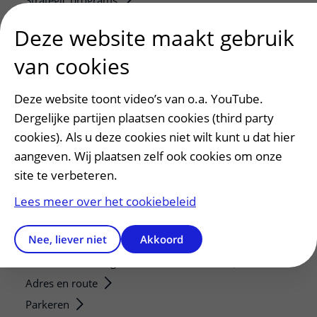
Strategic programs
Research groups
Deze website maakt gebruik
Researchers
van cookies
Research technologies
Deze website toont video’s van o.a. YouTube.
Verwijzers
Dergelijke partijen plaatsen cookies (third party
Mijn patiënt verwijzen
cookies). Als u deze cookies niet wilt kunt u dat hier
Teleconsult aanvragen
aangeven. Wij plaatsen zelf ook cookies om onze
Diagnostiek aanvragen
site te verbeteren.
Zorgverlenersportaal
Lees meer over het cookiebeleid
Service, contact en faciliteiten
Nee, liever niet
Akkoord
Contact
Wat is uw ervaring met het UMC Utrecht?
Adres en route
Parkeren