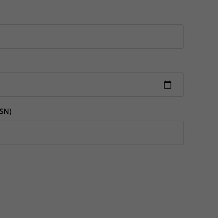
Contact met verpleegafdeling
Het Wilhelmina
Kinderziekenhuis
SN)