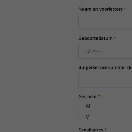
Het Wilhelmina
Bezoektijden
Naam en voorletters
Kinderziekenhuis
Wijzigen patiëntgegevens
Geboortedatum
Burgerservicenummer (B
Geslacht
M
V
E-mailadres