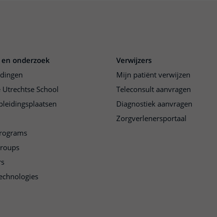
 en onderzoek
Verwijzers
idingen
Mijn patiënt verwijzen
 Utrechtse School
Teleconsult aanvragen
pleidingsplaatsen
Diagnostiek aanvragen
Zorgverlenersportaal
programs
groups
rs
echnologies