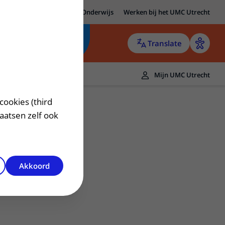
MC Utrecht
Research
Onderwijs
Werken bij het UMC Utrecht
Translate
Mijn UMC Utrecht
cookies (third
laatsen zelf ook
Akkoord