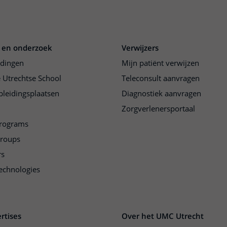
 en onderzoek
Verwijzers
idingen
Mijn patiënt verwijzen
 Utrechtse School
Teleconsult aanvragen
pleidingsplaatsen
Diagnostiek aanvragen
Zorgverlenersportaal
programs
groups
rs
echnologies
rtises
Over het UMC Utrecht