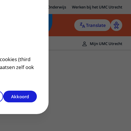
MC Utrecht
Research
Onderwijs
Werken bij het UMC Utrecht
Translate
Mijn UMC Utrecht
cookies (third
laatsen zelf ook
Akkoord