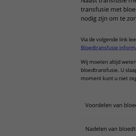
Naast transfusie m
Het Wilhelmina
Bezoektijden
transfusie met bloe
Kinderziekenhuis
nodig zijn om te zor
Wijzigen patiëntgegevens
Via de volgende link le
Bloedtransfusie inform
Wij moeten altijd wete
bloedtransfusie. U slaa
moment kunt u niet ze
Voordelen van bloe
Nadelen van bloedt