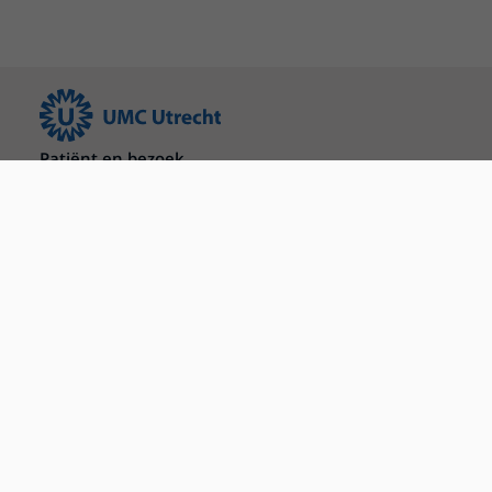
Patiënt en bezoek
Afspraak maken of wijzigen
Voorbereiden op uw afspraak
Wijzigen patiëntgegevens
Opvragen kopie dossier
Bezoektijden
Onderwijs en onderzoek
Onze opleidingen
De Nieuwe Utrechtse School
Stage en opleidingsplaatsen