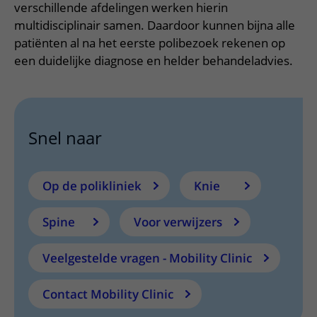
Meer UMC Utrecht
Onderzoeken en diagnostiek
verschillende afdelingen werken hierin
Bloedprikken
Faciliteiten en voorzieningen
Route naar het ziekenhuis
Teleconsult aanvragen
multidisciplinair samen. Daardoor kunnen bijna alle
Het Wilhelmina Kinderziekenhuis
Over UMC Utrecht
Wachttijden
Bezoekregels
Parkeren
patiënten al na het eerste polibezoek rekenen op
Diagnostiek aanvragen
Research
Bezoektijden
een duidelijke diagnose en helder behandeladvies.
Kwaliteit en veiligheid
Wegwijs in het ziekenhuis
Zorgverlenersportaal
Onderwijs
Wijzigen patiëntgegevens
Contact met polikliniek
Mijn UMC Utrecht patiëntportaal
Werken bij het UMC Utrecht
Contact met verpleegafdeling
Snel naar
Het Wilhelmina Kinderziekenhuis
Op de polikliniek
Knie
Spine
Voor verwijzers
Veelgestelde vragen - Mobility Clinic
Contact Mobility Clinic