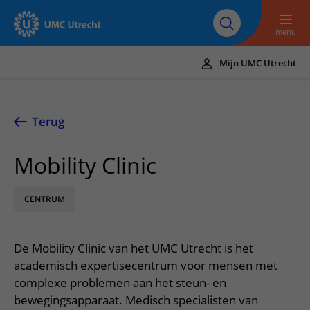
Naar hoofdinhoud
Over UMC
Werken bij het UMC
Research
Onderwijs
Utrecht
Utrecht
menu
Mijn UMC Utrecht
Translate
UMC Utrecht
Terug
Home
Mobility Clinic
Zorg en behandeling
Ziekten en aandoeningen
Afspraak en opname
CENTRUM
Behandelingen
Afspraak maken of wijzigen
In het ziekenhuis
Poliklinieken
Bezoek aan de polikliniek
Op bezoek in het UMC Utrecht
De Mobility Clinic van het UMC Utrecht is het
Contact en route
Verpleegafdelingen
academisch expertisecentrum voor mensen met
Opname in het ziekenhuis
Apotheek
Spoed
Verwijzers
complexe problemen aan het steun- en
Onze zorgverleners
Voorbereiding op uw afspraak
Winkels en restaurants
bewegingsapparaat. Medisch specialisten van
Contactgegevens
Patiënt verwijzen