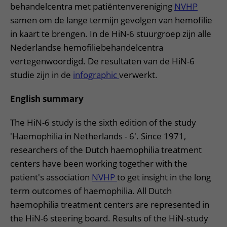
Meer UMC Utrecht
Onderzoeken en diagnostiek
Bloedprikken
behandelcentra met patiëntenvereniging
NVHP
Faciliteiten en voorzieningen
Route naar het ziekenhuis
Teleconsult aanvragen
samen om de lange termijn gevolgen van hemofilie
Het Wilhelmina Kinderziekenhuis
Over UMC Utrecht
Wachttijden
Bezoekregels
Parkeren
Diagnostiek aanvragen
in kaart te brengen. In de HiN-6 stuurgroep zijn alle
Research
Bezoektijden
Kwaliteit en veiligheid
Nederlandse hemofiliebehandelcentra
Wegwijs in het ziekenhuis
Zorgverlenersportaal
Onderwijs
Wijzigen patiëntgegevens
vertegenwoordigd. De resultaten van de HiN-6
Contact met polikliniek
studie zijn in de
infographic
verwerkt.
Mijn UMC Utrecht patiëntportaal
Werken bij het UMC Utrecht
Contact met verpleegafdeling
English summary
Het Wilhelmina Kinderziekenhuis
The HiN-6 study is the sixth edition of the study
'Haemophilia in Netherlands - 6'. Since 1971,
researchers of the Dutch haemophilia treatment
centers have been working together with the
patient's association
NVHP
to get insight in the long
term outcomes of haemophilia. All Dutch
haemophilia treatment centers are represented in
the HiN-6 steering board. Results of the HiN-study