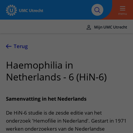
Naar hoofdinhoud
Over UMC
Werken bij het UMC
Research
Onderwijs
Utrecht
Utrecht
menu
Mijn UMC Utrecht
Translate
UMC Utrecht
Terug
Home
Haemophilia in
Zorg en behandeling
Netherlands - 6 (HiN-6)
Ziekten en aandoeningen
Afspraak en opname
Behandelingen
Afspraak maken of wijzigen
In het ziekenhuis
Samenvatting in het Nederlands
Poliklinieken
Bezoek aan de polikliniek
Op bezoek in het UMC Utrecht
Contact en route
De HiN-6 studie is de zesde editie van het
Verpleegafdelingen
Opname in het ziekenhuis
Apotheek
Spoed
Verwijzers
onderzoek 'Hemofilie in Nederland'. Gestart in 1971
Onze zorgverleners
Voorbereiding op uw afspraak
Winkels en restaurants
werken onderzoekers van de Nederlandse
Contactgegevens
Patiënt verwijzen