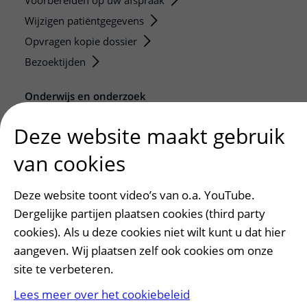
Voorbereiden op uw afspraak
Wijzigen patiëntgegevens
Opvragen kopie dossier
Bezoektijden
Onderwijs en onderzoek
Onze opleidingen
Deze website maakt gebruik
De Nieuwe Utrechtse School
van cookies
Stage en opleidingsplaatsen
Research
Deze website toont video’s van o.a. YouTube.
Strategic programs
Dergelijke partijen plaatsen cookies (third party
Research groups
cookies). Als u deze cookies niet wilt kunt u dat hier
Researchers
aangeven. Wij plaatsen zelf ook cookies om onze
Research technologies
site te verbeteren.
Lees meer over het cookiebeleid
Verwijzers