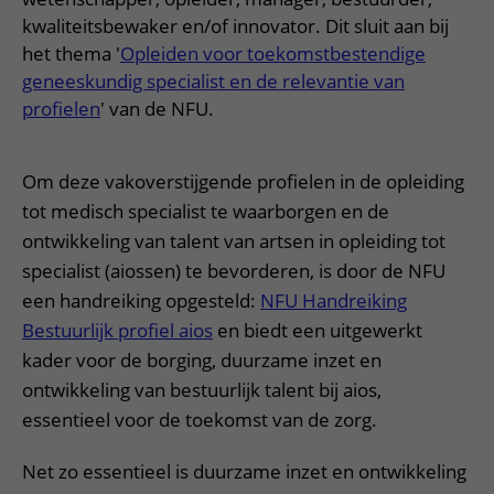
Meer UMC Utrecht
Onderzoeken en diagnostiek
Bloedprikken
Faciliteiten en voorzieningen
Route naar het ziekenhuis
kwaliteitsbewaker en/of innovator. Dit sluit aan bij
Teleconsult aanvragen
Het Wilhelmina Kinderziekenhuis
Over UMC Utrecht
Wachttijden
het thema '
Opleiden voor toekomstbestendige
Bezoekregels
Parkeren
Diagnostiek aanvragen
geneeskundig specialist en de relevantie van
Research
Bezoektijden
Kwaliteit en veiligheid
Wegwijs in het ziekenhuis
profielen
' van de NFU.
Zorgverlenersportaal
Onderwijs
Wijzigen patiëntgegevens
Contact met polikliniek
Mijn UMC Utrecht patiëntportaal
Werken bij het UMC Utrecht
Om deze vakoverstijgende profielen in de opleiding
Contact met verpleegafdeling
tot medisch specialist te waarborgen en de
Het Wilhelmina Kinderziekenhuis
ontwikkeling van talent van artsen in opleiding tot
specialist (aiossen) te bevorderen, is door de NFU
een handreiking opgesteld:
NFU Handreiking
Bestuurlijk profiel aios
en biedt een uitgewerkt
kader voor de borging, duurzame inzet en
ontwikkeling van bestuurlijk talent bij aios,
essentieel voor de toekomst van de zorg.
Net zo essentieel is duurzame inzet en ontwikkeling