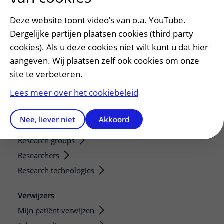
Opvragen kopie dossier
Deze website toont video’s van o.a. YouTube.
Bezoektijden
Dergelijke partijen plaatsen cookies (third party
cookies). Als u deze cookies niet wilt kunt u dat hier
Onderwijs en onderzoek
aangeven. Wij plaatsen zelf ook cookies om onze
Onze opleidingen
site te verbeteren.
De Nieuwe Utrechtse School
Lees meer over het cookiebeleid
Stage en opleidingsplaatsen
Research
Nee, liever niet
Akkoord
Strategic programs
Research groups
Researchers
Research technologies
Verwijzers
Mijn patiënt verwijzen