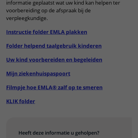
Meer UMC Utrecht
Onderzoeken en diagnostiek
informatie geplaatst wat uw kind kan helpen ter
Bloedprikken
Faciliteiten en voorzieningen
Route naar het ziekenhuis
Teleconsult aanvragen
voorbereiding op de afspraak bij de
Het Wilhelmina Kinderziekenhuis
Over UMC Utrecht
Wachttijden
Bezoekregels
verpleegkundige.
Parkeren
Diagnostiek aanvragen
Research
Bezoektijden
Kwaliteit en veiligheid
Wegwijs in het ziekenhuis
Zorgverlenersportaal
Instructie folder EMLA plakken
Onderwijs
Wijzigen patiëntgegevens
Contact met polikliniek
Folder helpend taalgebruik kinderen
Mijn UMC Utrecht patiëntportaal
Werken bij het UMC Utrecht
Contact met verpleegafdeling
Uw kind voorbereiden en begeleiden
Het Wilhelmina Kinderziekenhuis
Mijn ziekenhuispaspoort
Filmpje hoe EMLA® zalf op te smeren
KLIK folder
Heeft deze informatie u geholpen?