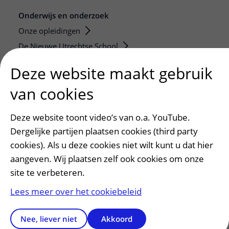
Onderwijs en onderzoek
Onze opleidingen
De Nieuwe Utrechtse School
Stage en opleidingsplaatsen
Deze website maakt gebruik
Research
van cookies
Strategic programs
Research groups
Deze website toont video’s van o.a. YouTube.
Researchers
Dergelijke partijen plaatsen cookies (third party
Research technologies
cookies). Als u deze cookies niet wilt kunt u dat hier
aangeven. Wij plaatsen zelf ook cookies om onze
Verwijzers
site te verbeteren.
Mijn patiënt verwijzen
Lees meer over het cookiebeleid
Teleconsult aanvragen
Diagnostiek aanvragen
Nee, liever niet
Akkoord
Zorgverlenersportaal