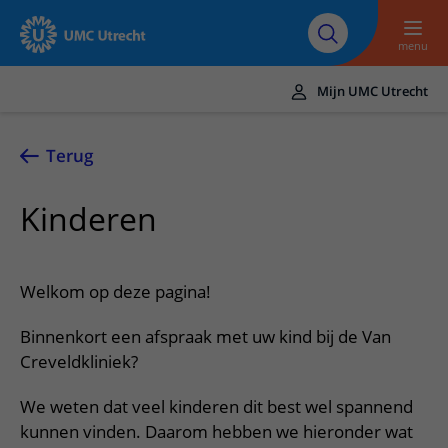
Naar hoofdinhoud
Over UMC
Werken bij het UMC
Research
Onderwijs
Utrecht
Utrecht
menu
Mijn UMC Utrecht
Translate
UMC Utrecht
Terug
Home
Kinderen
Zorg en behandeling
Ziekten en aandoeningen
Afspraak en opname
Welkom op deze pagina!
Behandelingen
Afspraak maken of wijzigen
In het ziekenhuis
Binnenkort een afspraak met uw kind bij de Van
Poliklinieken
Bezoek aan de polikliniek
Op bezoek in het UMC Utrecht
Creveldkliniek?
Contact en route
Verpleegafdelingen
Opname in het ziekenhuis
Apotheek
Spoed
Verwijzers
We weten dat veel kinderen dit best wel spannend
Onze zorgverleners
Voorbereiding op uw afspraak
Winkels en restaurants
kunnen vinden. Daarom hebben we hieronder wat
Contactgegevens
Patiënt verwijzen