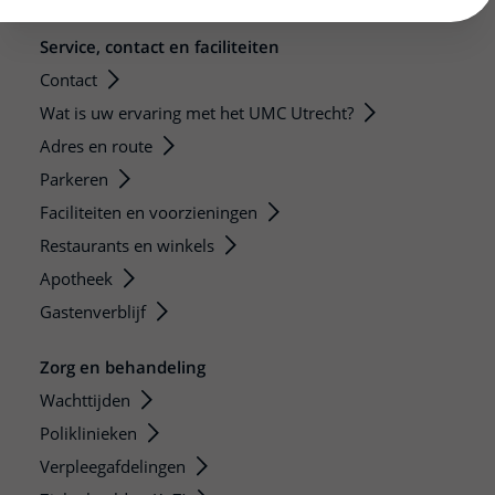
Service, contact en faciliteiten
Contact
Wat is uw ervaring met het UMC Utrecht?
Adres en route
Parkeren
Faciliteiten en voorzieningen
Restaurants en winkels
Apotheek
Gastenverblijf
Zorg en behandeling
Wachttijden
Poliklinieken
Verpleegafdelingen