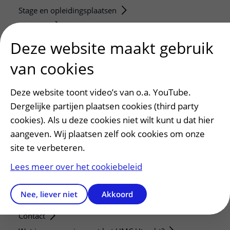
Stage en opleidingsplaatsen
Research
Strategic programs
Deze website maakt gebruik
Research groups
van cookies
Researchers
Research technologies
Deze website toont video’s van o.a. YouTube.
Dergelijke partijen plaatsen cookies (third party
Verwijzers
cookies). Als u deze cookies niet wilt kunt u dat hier
Mijn patiënt verwijzen
aangeven. Wij plaatsen zelf ook cookies om onze
Teleconsult aanvragen
site te verbeteren.
Diagnostiek aanvragen
Lees meer over het cookiebeleid
Zorgverlenersportaal
Nee, liever niet
Akkoord
Service, contact en faciliteiten
Contact