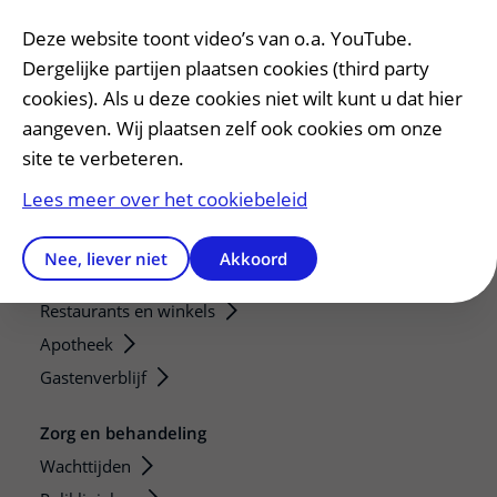
Diagnostiek aanvragen
Deze website toont video’s van o.a. YouTube.
Zorgverlenersportaal
Dergelijke partijen plaatsen cookies (third party
cookies). Als u deze cookies niet wilt kunt u dat hier
Service, contact en faciliteiten
aangeven. Wij plaatsen zelf ook cookies om onze
Contact
site te verbeteren.
Wat is uw ervaring met het UMC Utrecht?
Lees meer over het cookiebeleid
Adres en route
Parkeren
Nee, liever niet
Akkoord
Faciliteiten en voorzieningen
Restaurants en winkels
Apotheek
Gastenverblijf
Zorg en behandeling
Wachttijden