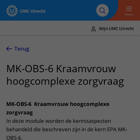
Naar hoofdinhoud
Over UMC
Werken bij het UMC
Research
Onderwijs
Utrecht
Utrecht
menu
Mijn UMC Utrecht
Translate
UMC Utrecht
Terug
Home
MK-OBS-6 Kraamvrouw
Zorg en behandeling
hoogcomplexe zorgvraag
Ziekten en aandoeningen
Afspraak en opname
Behandelingen
Afspraak maken of wijzigen
In het ziekenhuis
MK-OBS-6 Kraamvrouw hoogcomplexe
Poliklinieken
Bezoek aan de polikliniek
Op bezoek in het UMC Utrecht
zorgvraag
Contact en route
Verpleegafdelingen
In deze module worden de kennisaspecten
Opname in het ziekenhuis
Apotheek
Spoed
Verwijzers
behandeld die beschreven zijn in de kern EPA MK-
Onze zorgverleners
Voorbereiding op uw afspraak
Winkels en restaurants
Contactgegevens
OBS-6.
Patiënt verwijzen