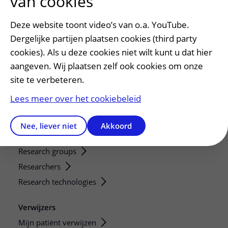
van cookies
Wijzigen patiëntgegevens
Opvragen kopie dossier
Deze website toont video’s van o.a. YouTube.
Bezoektijden
Dergelijke partijen plaatsen cookies (third party
cookies). Als u deze cookies niet wilt kunt u dat hier
Onderwijs en onderzoek
aangeven. Wij plaatsen zelf ook cookies om onze
Onze opleidingen
site te verbeteren.
De Nieuwe Utrechtse School
Lees meer over het cookiebeleid
Stage en opleidingsplaatsen
Research
Nee, liever niet
Akkoord
Strategic programs
Research groups
Researchers
Research technologies
Verwijzers
Mijn patiënt verwijzen