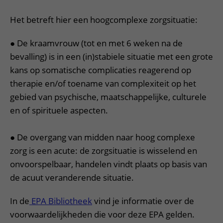
Meer UMC Utrecht
Onderzoeken en diagnostiek
Bloedprikken
Faciliteiten en voorzieningen
Route naar het ziekenhuis
Teleconsult aanvragen
Het betreft hier een hoogcomplexe zorgsituatie:
Het Wilhelmina Kinderziekenhuis
Over UMC Utrecht
Wachttijden
Bezoekregels
Parkeren
Diagnostiek aanvragen
Research
Bezoektijden
● De kraamvrouw (tot en met 6 weken na de
Kwaliteit en veiligheid
Wegwijs in het ziekenhuis
Zorgverlenersportaal
bevalling) is in een (in)stabiele situatie met een grote
Onderwijs
Wijzigen patiëntgegevens
Contact met polikliniek
kans op somatische complicaties reagerend op
Mijn UMC Utrecht patiëntportaal
Werken bij het UMC Utrecht
Contact met verpleegafdeling
therapie en/of toename van complexiteit op het
gebied van psychische, maatschappelijke, culturele
Het Wilhelmina Kinderziekenhuis
en of spirituele aspecten.
● De overgang van midden naar hoog complexe
zorg is een acute: de zorgsituatie is wisselend en
onvoorspelbaar, handelen vindt plaats op basis van
de acuut veranderende situatie.
In de
EPA Bibliotheek
vind je informatie over de
voorwaardelijkheden die voor deze EPA gelden.