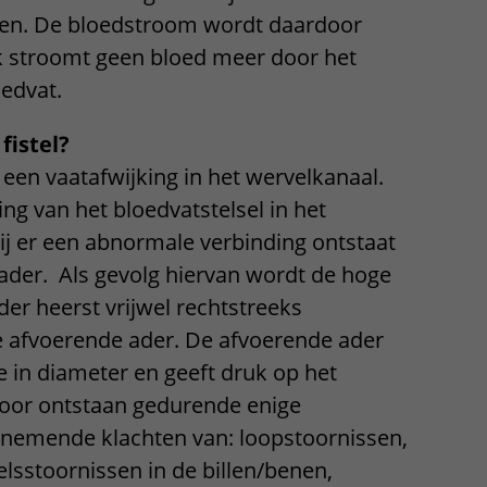
en. De bloedstroom wordt daardoor
Contact met verpleegafdeling
ek stroomt geen bloed meer door het
Het Wilhelmina
oedvat.
Kinderziekenhuis
fistel?
s een vaatafwijking in het wervelkanaal.
ng van het bloedvatstelsel in het
j er een abnormale verbinding ontstaat
ader. Als gevolg hiervan wordt de hoge
der heerst vrijwel rechtstreeks
 afvoerende ader. De afvoerende ader
 in diameter en geeft druk op het
oor ontstaan gedurende enige
nemende klachten van: loopstoornissen,
elsstoornissen in de billen/benen,