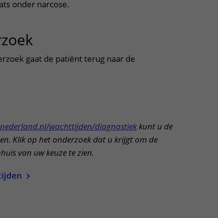
aats onder narcose.
rzoek
uitklapper, klik om te ope
erzoek gaat de patiënt terug naar de
uitklapper, klik om te openen
nederland.nl/wachttijden/diagnostiek
kunt u de
en. Klik op het onderzoek dat u krijgt om de
nhuis van uw keuze te zien.
tijden
itklapper, klik om te openen