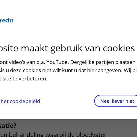
Over U
site maakt gebruik van cookies
n het ziekenhuis
Contact en route
Verwijzers
n
p bezoek in het UMC Utrecht
Mijn UMC Utrecht
Spoed
Patiënt verwijzen
nt video’s van o.a. YouTube. Dergelijke partijen plaatsen 
patiëntportaal
afie embolisatie
Als u deze cookies niet wilt kunt u dat hier aangeven. Wij p
potheek
Contactgegevens
Teleconsult aanvragen
 site te verbeteren.
inale fistel
inkels en restaurants
Route naar het ziekenhuis
Diagnostiek aanvragen
raak
ciliteiten en voorzieningen
Parkeren
Zorgverlenersportaal
het cookiebeleid
Nee, liever niet
ezoekregels
Wegwijs in het ziekenhuis
satie?
aliteit en veiligheid
Contact met polikliniek
een behandeling waarbij de bloedvaten