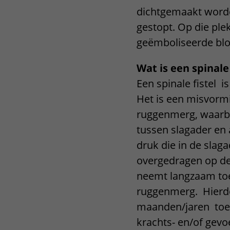
dichtgemaakt word
Het Wilhelmina
Bezoektijden
Kinderziekenhuis
gestopt. Op die pl
Wijzigen patiëntgegevens
geëmboliseerde bl
Wat is een spinale 
Een spinale fistel i
Het is een misvormi
ruggenmerg, waarbi
tussen slagader en 
druk die in de slaga
overgedragen op de
neemt langzaam toe
ruggenmerg. Hierd
maanden/jaren toe
krachts- en/of gevo