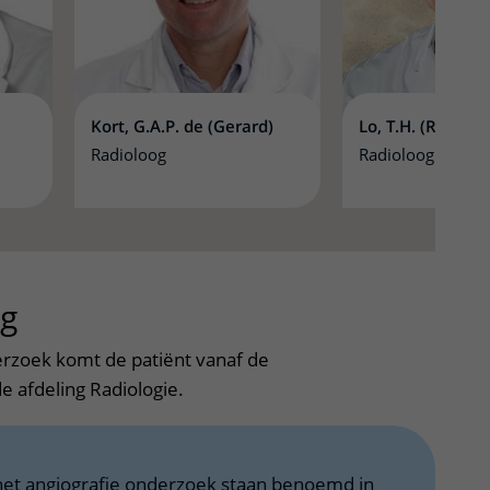
Kort, G.A.P. de (Gerard)
Lo, T.H. (Rob)
Radioloog
Radioloog
ng
uitklapper, klik om te openen
rzoek komt de patiënt vanaf de
e afdeling Radiologie.
het angiografie onderzoek staan benoemd in