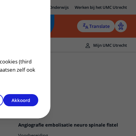
MC Utrecht
Research
Onderwijs
Werken bij het UMC Utrecht
Translate
Mijn UMC Utrecht
cookies (third
laatsen zelf ook
Akkoord
Angiografie embolisatie neuro spinale fistel
Voorbereiding